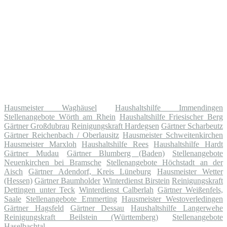
Hausmeister Waghäusel
Haushaltshilfe Immendingen
Stellenangebote Wörth am Rhein
Haushaltshilfe Friesischer Berg
Gärtner Großdubrau
Reinigungskraft Hardegsen
Gärtner Scharbeutz
Gärtner Reichenbach / Oberlausitz
Hausmeister Schweitenkirchen
Hausmeister Marxloh
Haushaltshilfe Rees
Haushaltshilfe Hardt
Gärtner Mudau
Gärtner Blumberg (Baden)
Stellenangebote
Neuenkirchen bei Bramsche
Stellenangebote Höchstadt an der
Aisch
Gärtner Adendorf, Kreis Lüneburg
Hausmeister Wetter
(Hessen)
Gärtner Baumholder
Winterdienst Birstein
Reinigungskraft
Dettingen unter Teck
Winterdienst Calberlah
Gärtner Weißenfels,
Saale
Stellenangebote Emmerting
Hausmeister Westoverledingen
Gärtner Hagsfeld
Gärtner Dessau
Haushaltshilfe Langerwehe
Reinigungskraft Beilstein (Württemberg)
Stellenangebote
Haselbachtal