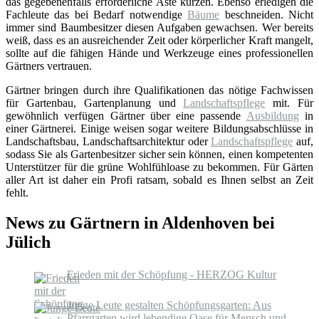
das gegebenenfalls erforderliche Äste kürzen. Ebenso erledigen die
Fachleute das bei Bedarf notwendige
Bäume
beschneiden. Nicht
immer sind Baumbesitzer diesen Aufgaben gewachsen. Wer bereits
weiß, dass es an ausreichender Zeit oder körperlicher Kraft mangelt,
sollte auf die fähigen Hände und Werkzeuge eines professionellen
Gärtners vertrauen.
Gärtner bringen durch ihre Qualifikationen das nötige Fachwissen
für Gartenbau, Gartenplanung und
Landschaftspflege
mit. Für
gewöhnlich verfügen Gärtner über eine passende
Ausbildung
in
einer Gärtnerei. Einige weisen sogar weitere Bildungsabschlüsse in
Landschaftsbau, Landschaftsarchitektur oder
Landschaftspflege
auf,
sodass Sie als Gartenbesitzer sicher sein können, einen kompetenten
Unterstützer für die grüne Wohlfühloase zu bekommen. Für Gärten
aller Art ist daher ein Profi ratsam, sobald es Ihnen selbst an Zeit
fehlt.
News zu Gärtnern in Aldenhoven bei
Jülich
Frieden mit der Schöpfung - HERZOG Kultur
Junge Leute gestalten Schöpfungsgarten: Aus
Pfarrgarten wird lebendige Oase für Mensch und