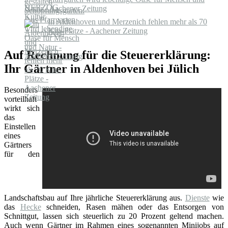
Natur - Aachener Zeitung
In Aldenhoven und Merzenich fehlen mehr als 70
Kita-Plätze - Aachener Zeitung
Auf Rechnung für die Steuererklärung:
Ihr Gärtner in Aldenhoven bei Jülich
Besonders
vorteilhaft
wirkt sich
das
Einstellen
eines
Gärtners
für den
Landschaftsbau auf Ihre jährliche Steuererklärung aus.
Dienste
wie
das
Hecke
schneiden, Rasen mähen oder das Entsorgen von
Schnittgut, lassen sich steuerlich zu 20 Prozent geltend machen.
Auch wenn Gärtner im Rahmen eines sogenannten Minijobs auf