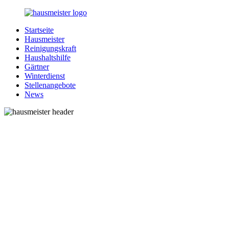
Zurück
zum
Startseite
Inhalt
1-
Alles
Hausmeister
Hausmeister.de
rund
Reinigungskraft
um
Haushaltshilfe
Ihren
Gärtner
Haushalt
Winterdienst
Stellenangebote
News