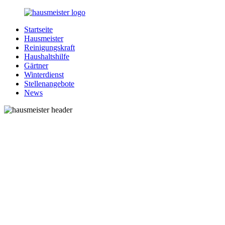
Zurück
zum
Startseite
Inhalt
1-
Alles
Hausmeister
Hausmeister.de
rund
Reinigungskraft
um
Haushaltshilfe
Ihren
Gärtner
Haushalt
Winterdienst
Stellenangebote
News