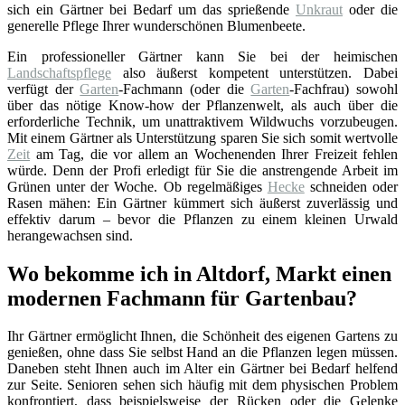
sich ein Gärtner bei Bedarf um das sprießende
Unkraut
oder die
generelle Pflege Ihrer wunderschönen Blumenbeete.
Ein professioneller Gärtner kann Sie bei der heimischen
Landschaftspflege
also äußerst kompetent unterstützen. Dabei
verfügt der
Garten
-Fachmann (oder die
Garten
-Fachfrau) sowohl
über das nötige Know-how der Pflanzenwelt, als auch über die
erforderliche Technik, um unattraktivem Wildwuchs vorzubeugen.
Mit einem Gärtner als Unterstützung sparen Sie sich somit wertvolle
Zeit
am Tag, die vor allem an Wochenenden Ihrer Freizeit fehlen
würde. Denn der Profi erledigt für Sie die anstrengende Arbeit im
Grünen unter der Woche. Ob regelmäßiges
Hecke
schneiden oder
Rasen mähen: Ein Gärtner kümmert sich äußerst zuverlässig und
effektiv darum – bevor die Pflanzen zu einem kleinen Urwald
herangewachsen sind.
Wo bekomme ich in Altdorf, Markt einen
modernen Fachmann für Gartenbau?
Ihr Gärtner ermöglicht Ihnen, die Schönheit des eigenen Gartens zu
genießen, ohne dass Sie selbst Hand an die Pflanzen legen müssen.
Daneben steht Ihnen auch im Alter ein Gärtner bei Bedarf helfend
zur Seite. Senioren sehen sich häufig mit dem physischen Problem
konfrontiert, dass beispielsweise der Rücken oder die Gelenke