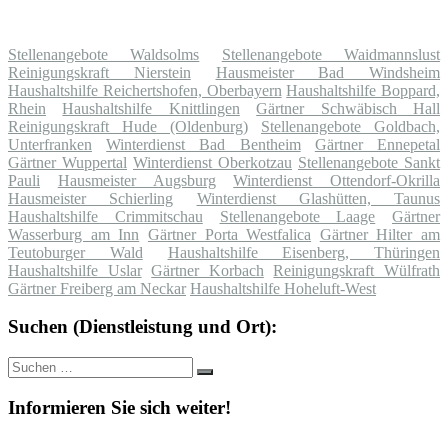
Stellenangebote Waldsolms
Stellenangebote Waidmannslust
Reinigungskraft Nierstein
Hausmeister Bad Windsheim
Haushaltshilfe Reichertshofen, Oberbayern
Haushaltshilfe Boppard,
Rhein
Haushaltshilfe Knittlingen
Gärtner Schwäbisch Hall
Reinigungskraft Hude (Oldenburg)
Stellenangebote Goldbach,
Unterfranken
Winterdienst Bad Bentheim
Gärtner Ennepetal
Gärtner Wuppertal
Winterdienst Oberkotzau
Stellenangebote Sankt
Pauli
Hausmeister Augsburg
Winterdienst Ottendorf-Okrilla
Hausmeister Schierling
Winterdienst Glashütten, Taunus
Haushaltshilfe Crimmitschau
Stellenangebote Laage
Gärtner
Wasserburg am Inn
Gärtner Porta Westfalica
Gärtner Hilter am
Teutoburger Wald
Haushaltshilfe Eisenberg, Thüringen
Haushaltshilfe Uslar
Gärtner Korbach
Reinigungskraft Wülfrath
Gärtner Freiberg am Neckar
Haushaltshilfe Hoheluft-West
Suchen (Dienstleistung und Ort):
Suche
Suchen
nach:
Informieren Sie sich weiter!