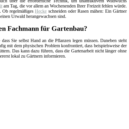
uch über die erforderliche Technik, um unattraktivem Wildwuchs
it
am Tag, die vor allem an Wochenenden Ihrer Freizeit fehlen würde.
e. Ob regelmäßiges
Hecke
schneiden oder Rasen mähen: Ein Gärtner
kleinen Urwald herangewachsen sind.
en Fachmann für Gartenbau?
e dass Sie selbst Hand an die Pflanzen legen müssen. Daneben steht
ufig mit dem physischen Problem konfrontiert, dass beispielsweise der
tern. Das kann dazu führen, dass die Gartenarbeit nicht länger ohne
lererst lokal zu Gärtnern informieren.