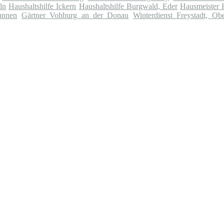
ln
Haushaltshilfe Ickern
Haushaltshilfe Burgwald, Eder
Hausmeister 
unnen
Gärtner Vohburg an der Donau
Winterdienst Freystadt, Obe