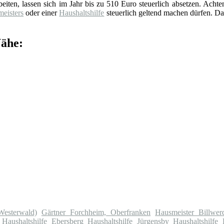
eiten, lassen sich im Jahr bis zu 510 Euro steuerlich absetzen. Achte
eisters
oder einer
Haushaltshilfe
steuerlich geltend machen dürfen. Da
Nähe:
Westerwald)
Gärtner Forchheim, Oberfranken
Hausmeister Billwer
Haushaltshilfe Ebersberg
Haushaltshilfe Jürgensby
Haushaltshilfe 