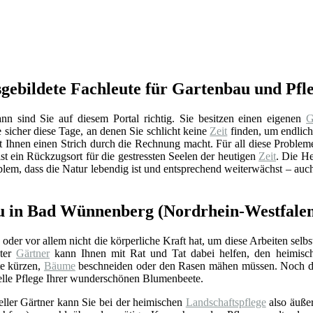
ebildete Fachleute für Gartenbau und Pfl
sind Sie auf diesem Portal richtig. Sie besitzen einen eigenen
G
 sicher diese Tage, an denen Sie schlicht keine
Zeit
finden, um endlic
t Ihnen einen Strich durch die Rechnung macht. Für all diese Probleme
st ein Rückzugsort für die gestressten Seelen der heutigen
Zeit
. Die He
blem, dass die Natur lebendig ist und entsprechend weiterwächst – a
.
au in Bad Wünnenberg (Nordrhein-Westfale
oder vor allem nicht die körperliche Kraft hat, um diese Arbeiten selbst
eter
Gärtner
kann Ihnen mit Rat und Tat dabei helfen, den heimis
te kürzen,
Bäume
beschneiden oder den Rasen mähen müssen. Noch da
elle Pflege Ihrer wunderschönen Blumenbeete.
eller Gärtner kann Sie bei der heimischen
Landschaftspflege
also äußer