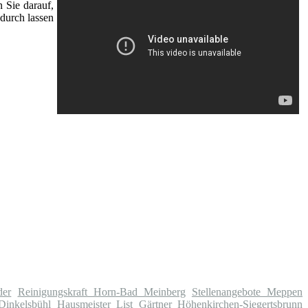
n Sie darauf,
durch lassen
der
Reinigungskraft Horn-Bad Meinberg
Stellenangebote Meppen
Dinkelsbühl
Hausmeister List
Gärtner Höhenkirchen-Siegertsbrunn