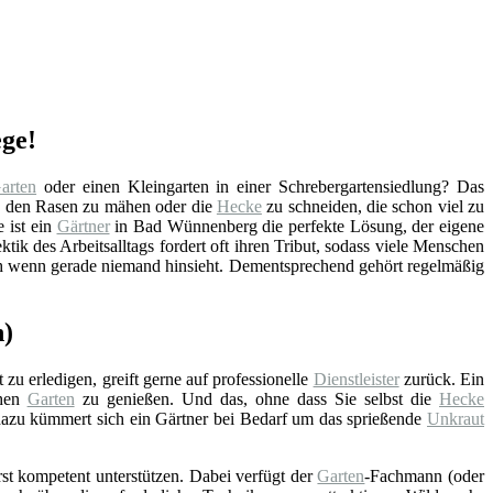
ege!
arten
oder einen Kleingarten in einer Schrebergartensiedlung? Das
h den Rasen zu mähen oder die
Hecke
zu schneiden, die schon viel zu
 ist ein
Gärtner
in Bad Wünnenberg die perfekte Lösung, der eigene
ktik des Arbeitsalltags fordert oft ihren Tribut, sodass viele Menschen
uch wenn gerade niemand hinsieht. Dementsprechend gehört regelmäßig
n)
 zu erledigen, greift gerne auf professionelle
Dienstleister
zurück. Ein
chen
Garten
zu genießen. Und das, ohne dass Sie selbst die
Hecke
zu kümmert sich ein Gärtner bei Bedarf um das sprießende
Unkraut
st kompetent unterstützen. Dabei verfügt der
Garten
-Fachmann (oder