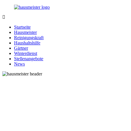
Zurück
zum
Inhalt
1-
Alles
Hausmeister.de
rund
Startseite
um
Hausmeister
Ihren
Reinigungskraft
Haushalt
Haushaltshilfe
Gärtner
Winterdienst
Stellenangebote
News