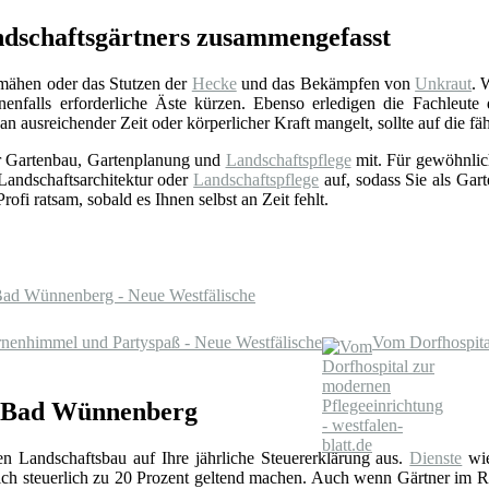
ndschaftsgärtners zusammengefasst
nmähen oder das Stutzen der
Hecke
und das Bekämpfen von
Unkraut
. 
nfalls erforderliche Äste kürzen. Ebenso erledigen die Fachleut
 ausreichender Zeit oder körperlicher Kraft mangelt, sollte auf die f
ür Gartenbau, Gartenplanung und
Landschaftspflege
mit. Für gewöhnlic
Landschaftsarchitektur oder
Landschaftspflege
auf, sodass Sie als Gart
fi ratsam, sobald es Ihnen selbst an Zeit fehlt.
 Bad Wünnenberg - Neue Westfälische
nenhimmel und Partyspaß - Neue Westfälische
Vom Dorfhospital
in Bad Wünnenberg
den Landschaftsbau auf Ihre jährliche Steuererklärung aus.
Dienste
wi
sich steuerlich zu 20 Prozent geltend machen. Auch wenn Gärtner im 