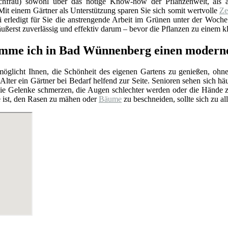
chfrau) sowohl über das nötige Know-how der Pflanzenwelt, als a
it einem Gärtner als Unterstützung sparen Sie sich somit wertvolle
Ze
i erledigt für Sie die anstrengende Arbeit im Grünen unter der Woch
ußerst zuverlässig und effektiv darum – bevor die Pflanzen zu einem 
mme ich in Bad Wünnenberg einen modern
rmöglicht Ihnen, die Schönheit des eigenen Gartens zu genießen, ohn
Alter ein Gärtner bei Bedarf helfend zur Seite. Senioren sehen sich hä
e Gelenke schmerzen, die Augen schlechter werden oder die Hände zit
e ist, den Rasen zu mähen oder
Bäume
zu beschneiden, sollte sich zu al