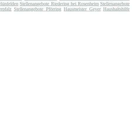
Hünfelden
Stellenangebote Riedering bei Rosenheim
Stellenangebote
rpfalz
Stellenangebote Pförring
Hausmeister Geyer
Haushaltshilfe