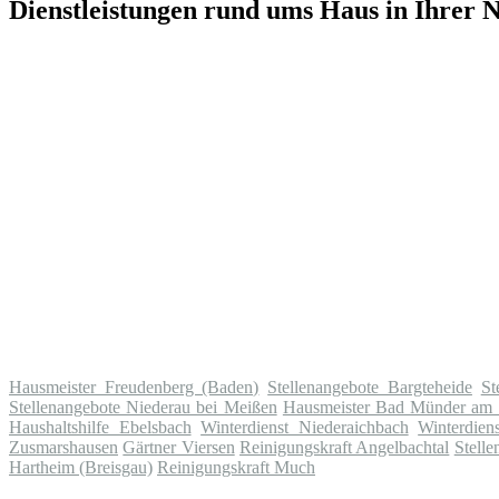
Dienstleistungen rund ums Haus in Ihrer 
Hausmeister Freudenberg (Baden)
Stellenangebote Bargteheide
St
Stellenangebote Niederau bei Meißen
Hausmeister Bad Münder am 
Haushaltshilfe Ebelsbach
Winterdienst Niederaichbach
Winterdien
Zusmarshausen
Gärtner Viersen
Reinigungskraft Angelbachtal
Stell
Hartheim (Breisgau)
Reinigungskraft Much