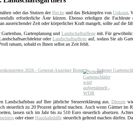
. Landschaftsgärtners
nmähen oder das Stutzen der
Hecke
und das Bekämpfen von
Unkraut
. 
nfalls erforderliche Äste kürzen. Ebenso erledigen die Fachleut
 ausreichender Zeit oder körperlicher Kraft mangelt, sollte auf die f
ür Gartenbau, Gartenplanung und
Landschaftspflege
mit. Für gewöhnlic
Landschaftsarchitektur oder
Landschaftspflege
auf, sodass Sie als Gart
fi ratsam, sobald es Ihnen selbst an Zeit fehlt.
rtenkonzerten 2026 - General-Anzeiger Bonn
Seltener Gartensch
den Landschaftsbau auf Ihre jährliche Steuererklärung aus.
Dienste
wi
sich steuerlich zu 20 Prozent geltend machen. Auch wenn Gärtner im 
eiten, lassen sich im Jahr bis zu 510 Euro steuerlich absetzen. Achte
eisters
oder einer
Haushaltshilfe
steuerlich geltend machen dürfen. Da