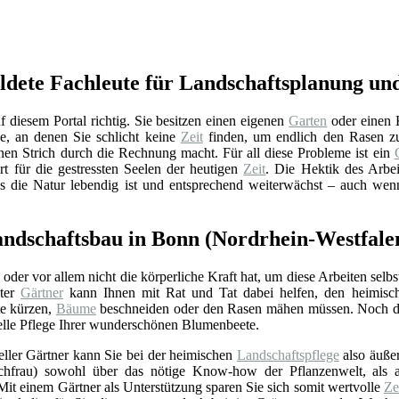
ldete Fachleute für Landschaftsplanung und
diesem Portal richtig. Sie besitzen einen eigenen
Garten
oder einen 
ge, an denen Sie schlicht keine
Zeit
finden, um endlich den Rasen 
inen Strich durch die Rechnung macht. Für all diese Probleme ist ein
t für die gestressten Seelen der heutigen
Zeit
. Die Hektik des Arbei
ss die Natur lebendig ist und entsprechend weiterwächst – auch wen
andschaftsbau in Bonn (Nordrhein-Westfale
oder vor allem nicht die körperliche Kraft hat, um diese Arbeiten selbst
eter
Gärtner
kann Ihnen mit Rat und Tat dabei helfen, den heimis
te kürzen,
Bäume
beschneiden oder den Rasen mähen müssen. Noch da
elle Pflege Ihrer wunderschönen Blumenbeete.
eller Gärtner kann Sie bei der heimischen
Landschaftspflege
also äußer
chfrau) sowohl über das nötige Know-how der Pflanzenwelt, als a
it einem Gärtner als Unterstützung sparen Sie sich somit wertvolle
Ze