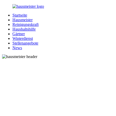
Zurück
zum
Startseite
Inhalt
1-
Alles
Hausmeister
Hausmeister.de
rund
Reinigungskraft
um
Haushaltshilfe
Ihren
Gärtner
Haushalt
Winterdienst
Stellenangebote
News