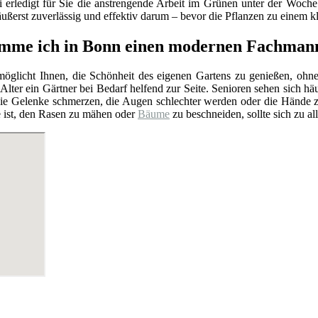
i erledigt für Sie die anstrengende Arbeit im Grünen unter der Woch
ußerst zuverlässig und effektiv darum – bevor die Pflanzen zu einem 
mme ich in Bonn einen modernen Fachmann
rmöglicht Ihnen, die Schönheit des eigenen Gartens zu genießen, ohn
Alter ein Gärtner bei Bedarf helfend zur Seite. Senioren sehen sich hä
e Gelenke schmerzen, die Augen schlechter werden oder die Hände zit
e ist, den Rasen zu mähen oder
Bäume
zu beschneiden, sollte sich zu al