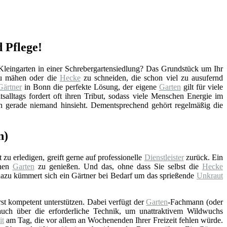
 Pflege!
Kleingarten in einer Schrebergartensiedlung? Das Grundstück um Ihr
zu mähen oder die
Hecke
zu schneiden, die schon viel zu ausufernd
Gärtner
in Bonn die perfekte Lösung, der eigene
Garten
gilt für viele
tsalltags fordert oft ihren Tribut, sodass viele Menschen Energie im
n gerade niemand hinsieht. Dementsprechend gehört regelmäßig die
n)
 zu erledigen, greift gerne auf professionelle
Dienstleister
zurück. Ein
chen
Garten
zu genießen. Und das, ohne dass Sie selbst die
Hecke
zu kümmert sich ein Gärtner bei Bedarf um das sprießende
Unkraut
st kompetent unterstützen. Dabei verfügt der
Garten
-Fachmann (oder
uch über die erforderliche Technik, um unattraktivem Wildwuchs
it
am Tag, die vor allem an Wochenenden Ihrer Freizeit fehlen würde.