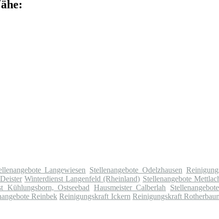
Nähe:
ellenangebote Langewiesen
Stellenangebote Odelzhausen
Reinigung
Deister
Winterdienst Langenfeld (Rheinland)
Stellenangebote Mettlac
st Kühlungsborn, Ostseebad
Hausmeister Calberlah
Stellenangebo
enangebote Reinbek
Reinigungskraft Ickern
Reinigungskraft Rotherbau