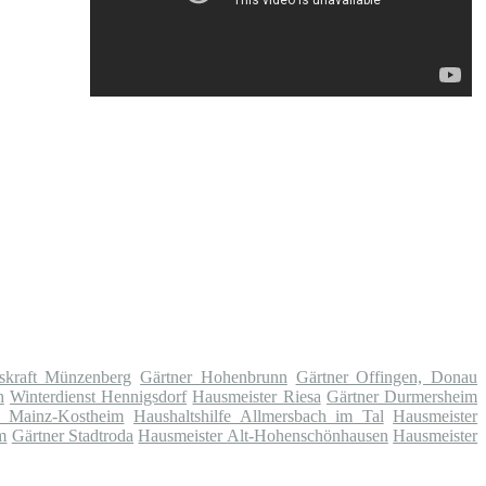
skraft Münzenberg
Gärtner Hohenbrunn
Gärtner Offingen, Donau
h
Winterdienst Hennigsdorf
Hausmeister Riesa
Gärtner Durmersheim
te Mainz-Kostheim
Haushaltshilfe Allmersbach im Tal
Hausmeister
m
Gärtner Stadtroda
Hausmeister Alt-Hohenschönhausen
Hausmeister