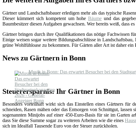
Die weiteren Aufgaben Ihres Gärtners bzw
Gärtner und Landschaftsbauer erledigen mehr als das typische Rase
Dieser kümmert sich kompetent um hohe
Bäume
und das gegebene
Baumbesitzer diesen Aufgaben gewachsen. Wer bereits weiß, dass es an
Gärtner bringen durch ihre Qualifikationen das nötige Fachwissen f
Einige weisen sogar weitere Bildungsabschlüsse in Landschaftsbau, 
grüne Wohlfühloase zu bekommen. Für Gärten aller Art ist daher ein Pro
News zu Gärtnern in Bonn
Musik in Bonn: Das erwartet Besucher bei den Stadtga
Steuerersparnis: Ihr Gärtner in Bonn
Besonders vorteilhaft wirkt sich das Einstellen eines Gärtners für 
schneiden, Rasen mähen oder das Entsorgen von Schnittgut, lassen 
sogenannten Minijobs auf einer 450-Euro-Basis für sie im Garten arb
dass Sie diese Summe sogar zu weiteren Arbeiten wie die eines
Hausm
sich im Idealfall Tausende Euro von der Steuer zurückholen.