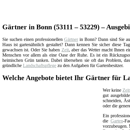
Gärtner in Bonn (53111 – 53229) – Ausgebi
Sie suchen einen professionellen
Gärtner
in Bonn? Dann sind Sie auf 
Haus ist gartenähnlich gestaltet? Dann kennen Sie sicher diese Ta
gewachsen ist. Oder Sie haben
Zeit
, aber das Wetter macht Ihnen e
Menschen vor allem als eine Oase der Ruhe. Es ist ein Rückzugsor
heimischen Grün tanken. Dabei übersehen sie oft das Problem, da
gründliche
Landschaftspflege
zu den Aufgaben für Gartenbesitzer.
Welche Angebote bietet Ihr Gärtner für L
Wer keine
Zeit
gut ausgebild
schneiden, Äs
oder die gener
Ein profession
die
Garten
-Fa
vorzubeugen. M