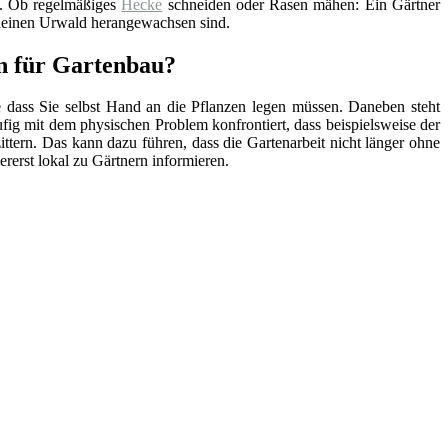
e. Ob regelmäßiges
Hecke
schneiden oder Rasen mähen: Ein Gärtner
kleinen Urwald herangewachsen sind.
 für Gartenbau?
e dass Sie selbst Hand an die Pflanzen legen müssen. Daneben steht
ufig mit dem physischen Problem konfrontiert, dass beispielsweise der
tern. Das kann dazu führen, dass die Gartenarbeit nicht länger ohne
lererst lokal zu Gärtnern informieren.