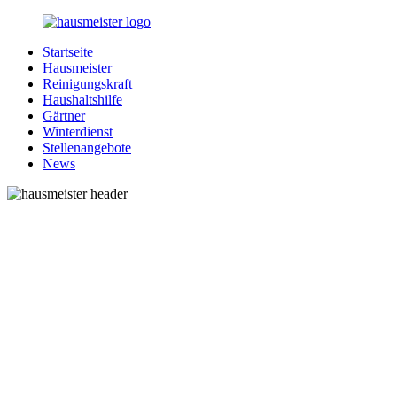
Zurück
zum
Startseite
Inhalt
1-
Alles
Hausmeister
Hausmeister.de
rund
Reinigungskraft
um
Haushaltshilfe
Ihren
Gärtner
Haushalt
Winterdienst
Stellenangebote
News