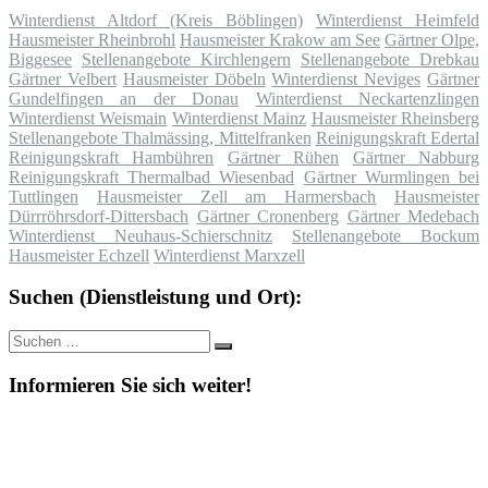
Winterdienst Altdorf (Kreis Böblingen)
Winterdienst Heimfeld
Hausmeister Rheinbrohl
Hausmeister Krakow am See
Gärtner Olpe,
Biggesee
Stellenangebote Kirchlengern
Stellenangebote Drebkau
Gärtner Velbert
Hausmeister Döbeln
Winterdienst Neviges
Gärtner
Gundelfingen an der Donau
Winterdienst Neckartenzlingen
Winterdienst Weismain
Winterdienst Mainz
Hausmeister Rheinsberg
Stellenangebote Thalmässing, Mittelfranken
Reinigungskraft Edertal
Reinigungskraft Hambühren
Gärtner Rühen
Gärtner Nabburg
Reinigungskraft Thermalbad Wiesenbad
Gärtner Wurmlingen bei
Tuttlingen
Hausmeister Zell am Harmersbach
Hausmeister
Dürrröhrsdorf-Dittersbach
Gärtner Cronenberg
Gärtner Medebach
Winterdienst Neuhaus-Schierschnitz
Stellenangebote Bockum
Hausmeister Echzell
Winterdienst Marxzell
Suchen (Dienstleistung und Ort):
Suche
Suchen
nach:
Informieren Sie sich weiter!