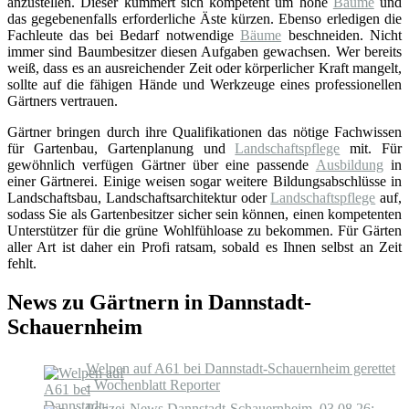
anzustellen. Dieser kümmert sich kompetent um hohe
Bäume
und
das gegebenenfalls erforderliche Äste kürzen. Ebenso erledigen die
Fachleute das bei Bedarf notwendige
Bäume
beschneiden. Nicht
immer sind Baumbesitzer diesen Aufgaben gewachsen. Wer bereits
weiß, dass es an ausreichender Zeit oder körperlicher Kraft mangelt,
sollte auf die fähigen Hände und Werkzeuge eines professionellen
Gärtners vertrauen.
Gärtner bringen durch ihre Qualifikationen das nötige Fachwissen
für Gartenbau, Gartenplanung und
Landschaftspflege
mit. Für
gewöhnlich verfügen Gärtner über eine passende
Ausbildung
in
einer Gärtnerei. Einige weisen sogar weitere Bildungsabschlüsse in
Landschaftsbau, Landschaftsarchitektur oder
Landschaftspflege
auf,
sodass Sie als Gartenbesitzer sicher sein können, einen kompetenten
Unterstützer für die grüne Wohlfühloase zu bekommen. Für Gärten
aller Art ist daher ein Profi ratsam, sobald es Ihnen selbst an Zeit
fehlt.
News zu Gärtnern in Dannstadt-
Schauernheim
Welpen auf A61 bei Dannstadt-Schauernheim gerettet
- Wochenblatt Reporter
Polizei-News Dannstadt-Schauernheim, 03.08.26: