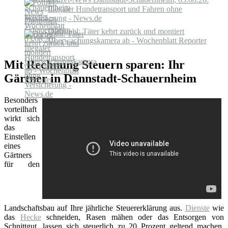
Illegaler Hundetransport und Fahren ohne
Versicherung - News.de
Diebstahl: Täter kehrt zurück und montiert
Überwachungskamera ab - Wochenblatt Reporter
Mit Rechnung Steuern sparen: Ihr
Gärtner in Dannstadt-Schauernheim
Besonders
vorteilhaft
wirkt sich
das
Einstellen
eines
Gärtners
für den
Landschaftsbau auf Ihre jährliche Steuererklärung aus.
Dienste
wie
das
Hecke
schneiden, Rasen mähen oder das Entsorgen von
Schnittgut, lassen sich steuerlich zu 20 Prozent geltend machen.