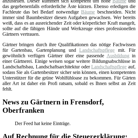
anzustellen. Dieser kümmert sich kompetent um hohe
Bäume
und
das gegebenenfalls erforderliche Äste kürzen. Ebenso erledigen die
Fachleute das bei Bedarf notwendige
Bäume
beschneiden. Nicht
immer sind Baumbesitzer diesen Aufgaben gewachsen. Wer bereits
weiß, dass es an ausreichender Zeit oder körperlicher Kraft mangelt,
sollte auf die fähigen Hände und Werkzeuge eines professionellen
Gärtners vertrauen.
Gärtner bringen durch ihre Qualifikationen das nötige Fachwissen
für Gartenbau, Gartenplanung und
Landschaftspflege
mit. Für
gewöhnlich verfügen Gärtner über eine passende
Ausbildung
in
einer Gärtnerei. Einige weisen sogar weitere Bildungsabschlüsse in
Landschaftsbau, Landschaftsarchitektur oder
Landschaftspflege
auf,
sodass Sie als Gartenbesitzer sicher sein können, einen kompetenten
Unterstützer für die grüne Wohlfühloase zu bekommen. Für Gärten
aller Art ist daher ein Profi ratsam, sobald es Ihnen selbst an Zeit
fehlt.
News zu Gärtnern in Frensdorf,
Oberfranken
Der Feed hat keine Einträge.
Auf Rechnung für die Steuererklärung: