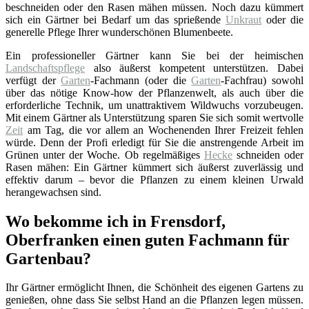
beschneiden oder den Rasen mähen müssen. Noch dazu kümmert
sich ein Gärtner bei Bedarf um das sprießende
Unkraut
oder die
generelle Pflege Ihrer wunderschönen Blumenbeete.
Ein professioneller Gärtner kann Sie bei der heimischen
Landschaftspflege
also äußerst kompetent unterstützen. Dabei
verfügt der
Garten
-Fachmann (oder die
Garten
-Fachfrau) sowohl
über das nötige Know-how der Pflanzenwelt, als auch über die
erforderliche Technik, um unattraktivem Wildwuchs vorzubeugen.
Mit einem Gärtner als Unterstützung sparen Sie sich somit wertvolle
Zeit
am Tag, die vor allem an Wochenenden Ihrer Freizeit fehlen
würde. Denn der Profi erledigt für Sie die anstrengende Arbeit im
Grünen unter der Woche. Ob regelmäßiges
Hecke
schneiden oder
Rasen mähen: Ein Gärtner kümmert sich äußerst zuverlässig und
effektiv darum – bevor die Pflanzen zu einem kleinen Urwald
herangewachsen sind.
Wo bekomme ich in Frensdorf,
Oberfranken einen guten Fachmann für
Gartenbau?
Ihr Gärtner ermöglicht Ihnen, die Schönheit des eigenen Gartens zu
genießen, ohne dass Sie selbst Hand an die Pflanzen legen müssen.