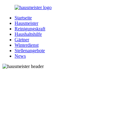
Zurück
zum
Startseite
Inhalt
1-
Alles
Hausmeister
Hausmeister.de
rund
Reinigungskraft
um
Haushaltshilfe
Ihren
Gärtner
Haushalt
Winterdienst
Stellenangebote
News