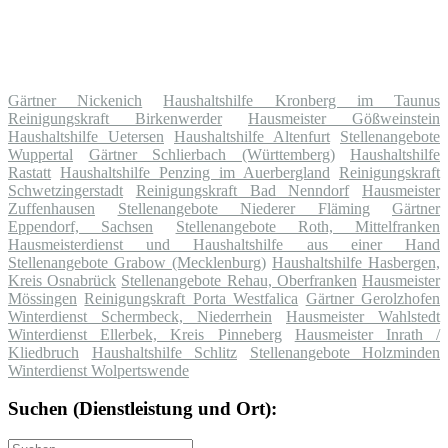
Gärtner Nickenich
Haushaltshilfe Kronberg im Taunus
Reinigungskraft Birkenwerder
Hausmeister Gößweinstein
Haushaltshilfe Uetersen
Haushaltshilfe Altenfurt
Stellenangebote
Wuppertal
Gärtner Schlierbach (Württemberg)
Haushaltshilfe
Rastatt
Haushaltshilfe Penzing im Auerbergland
Reinigungskraft
Schwetzingerstadt
Reinigungskraft Bad Nenndorf
Hausmeister
Zuffenhausen
Stellenangebote Niederer Fläming
Gärtner
Eppendorf, Sachsen
Stellenangebote Roth, Mittelfranken
Hausmeisterdienst und Haushaltshilfe aus einer Hand
Stellenangebote Grabow (Mecklenburg)
Haushaltshilfe Hasbergen,
Kreis Osnabrück
Stellenangebote Rehau, Oberfranken
Hausmeister
Mössingen
Reinigungskraft Porta Westfalica
Gärtner Gerolzhofen
Winterdienst Schermbeck, Niederrhein
Hausmeister Wahlstedt
Winterdienst Ellerbek, Kreis Pinneberg
Hausmeister Inrath /
Kliedbruch
Haushaltshilfe Schlitz
Stellenangebote Holzminden
Winterdienst Wolpertswende
Suchen (Dienstleistung und Ort):
Suche