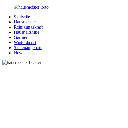
Zurück
zum
Startseite
Inhalt
1-
Alles
Hausmeister
Hausmeister.de
rund
Reinigungskraft
um
Haushaltshilfe
Ihren
Gärtner
Haushalt
Winterdienst
Stellenangebote
News