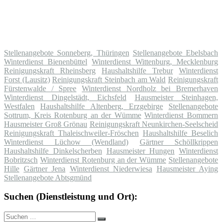
Stellenangebote Sonneberg, Thüringen
Stellenangebote Ebelsbach
Winterdienst Bienenbüttel
Winterdienst Wittenburg, Mecklenburg
Reinigungskraft Rheinsberg
Haushaltshilfe Trebur
Winterdienst
Forst (Lausitz)
Reinigungskraft Steinbach am Wald
Reinigungskraft
Fürstenwalde / Spree
Winterdienst Nordholz bei Bremerhaven
Winterdienst Dingelstädt, Eichsfeld
Hausmeister Steinhagen,
Westfalen
Haushaltshilfe Altenberg, Erzgebirge
Stellenangebote
Sottrum, Kreis Rotenburg an der Wümme
Winterdienst Bommern
Hausmeister Groß Grönau
Reinigungskraft Neunkirchen-Seelscheid
Reinigungskraft Thaleischweiler-Fröschen
Haushaltshilfe Beselich
Winterdienst Lüchow (Wendland)
Gärtner Schöllkrippen
Haushaltshilfe Dinkelscherben
Hausmeister Hungen
Winterdienst
Bobritzsch
Winterdienst Rotenburg an der Wümme
Stellenangebote
Hille
Gärtner Jena
Winterdienst Niederwiesa
Hausmeister Aying
Stellenangebote Abtsgmünd
Suchen (Dienstleistung und Ort):
Suche