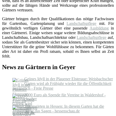
weiß, dass es an ausreichender Zeit oder körperlicher Kraft mangelt,
sollte auf die fähigen Hände und Werkzeuge eines professionellen
Gärtners vertrauen.
Gärtner bringen durch ihre Qualifikationen das nötige Fachwissen
für Gartenbau, Gartenplanung und
Landschaftspflege
mit. Für
gewöhnlich verfügen Gärtner über eine passende
Ausbildung
in
einer Gärtnerei. Einige weisen sogar weitere Bildungsabschlüsse in
Landschaftsbau, Landschaftsarchitektur oder
Landschaftspflege
auf,
sodass Sie als Gartenbesitzer sicher sein können, einen kompetenten
Unterstützer für die grüne Wohlfühloase zu bekommen. Für Gärten
aller Art ist daher ein Profi ratsam, sobald es Ihnen selbst an Zeit
fehlt.
News zu Gärtnern in Geyer
Grünes Idyll in der Plauener Elsteraue: Weisbachscher
Garten wird ab Frühjahr wieder für die Öffentlichkeit
zugänglich - Freie Presse
3000 Euro als Spende für Vereine in Waldershof -
Onetz
Traumgärten in Hessen: In diesem Garten hat die
Natur das Sagen - hessenschau.de