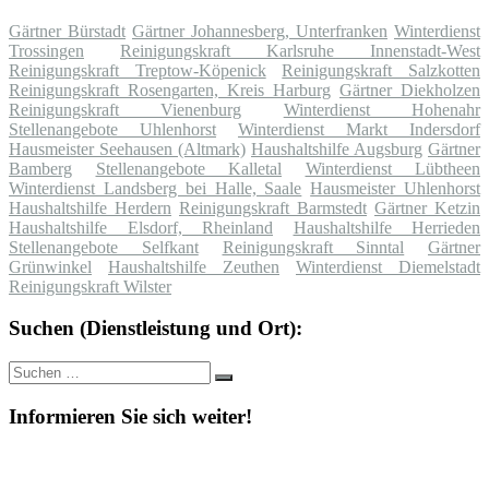
Gärtner Bürstadt
Gärtner Johannesberg, Unterfranken
Winterdienst
Trossingen
Reinigungskraft Karlsruhe Innenstadt-West
Reinigungskraft Treptow-Köpenick
Reinigungskraft Salzkotten
Reinigungskraft Rosengarten, Kreis Harburg
Gärtner Diekholzen
Reinigungskraft Vienenburg
Winterdienst Hohenahr
Stellenangebote Uhlenhorst
Winterdienst Markt Indersdorf
Hausmeister Seehausen (Altmark)
Haushaltshilfe Augsburg
Gärtner
Bamberg
Stellenangebote Kalletal
Winterdienst Lübtheen
Winterdienst Landsberg bei Halle, Saale
Hausmeister Uhlenhorst
Haushaltshilfe Herdern
Reinigungskraft Barmstedt
Gärtner Ketzin
Haushaltshilfe Elsdorf, Rheinland
Haushaltshilfe Herrieden
Stellenangebote Selfkant
Reinigungskraft Sinntal
Gärtner
Grünwinkel
Haushaltshilfe Zeuthen
Winterdienst Diemelstadt
Reinigungskraft Wilster
Suchen (Dienstleistung und Ort):
Suche
Suchen
nach:
Informieren Sie sich weiter!