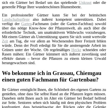
sich ein Gärtner bei Bedarf um das sprießende
Unkraut
oder die
generelle Pflege Ihrer wunderschönen Blumenbeete.
Ein professioneller Gärtner kann Sie bei der heimischen
Landschaftspflege
also äußerst kompetent unterstützen. Dabei
verfügt der
Garten
-Fachmann (oder die Garten-Fachfrau) sowohl
über das nötige Know-how der Pflanzenwelt, als auch über die
erforderliche Technik, um unattraktivem Wildwuchs vorzubeugen.
Mit einem Gärtner als Unterstützung sparen Sie sich somit wertvolle
Zeit
am Tag, die vor allem an Wochenenden Ihrer Freizeit fehlen
würde. Denn der Profi erledigt für Sie die anstrengende Arbeit im
Grünen unter der Woche. Ob regelmäßiges
Hecke
schneiden oder
Rasen mähen: Ein Gärtner kümmert sich äußerst zuverlässig und
effektiv darum – bevor die Pflanzen zu einem kleinen Urwald
herangewachsen sind.
Wo bekomme ich in Grassau, Chiemgau
einen guten Fachmann für Gartenbau?
Ihr Gärtner ermöglicht Ihnen, die Schönheit des eigenen Gartens zu
genießen, ohne dass Sie selbst Hand an die Pflanzen legen müssen.
Daneben steht Ihnen auch im Alter ein Gärtner bei Bedarf helfend
zur Seite. Senioren sehen sich häufig mit dem physischen Problem
konfrontiert, dass beispielsweise der Rücken oder die Gelenke