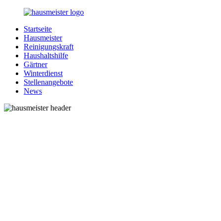
Zurück
zum
Startseite
Inhalt
1-
Alles
Hausmeister
Hausmeister.de
rund
Reinigungskraft
um
Haushaltshilfe
Ihren
Gärtner
Haushalt
Winterdienst
Stellenangebote
News