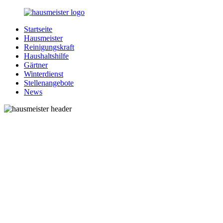
Zurück
zum
Startseite
Inhalt
1-
Alles
Hausmeister
Hausmeister.de
rund
Reinigungskraft
um
Haushaltshilfe
Ihren
Gärtner
Haushalt
Winterdienst
Stellenangebote
News