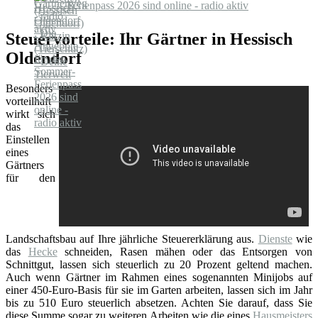
Ferienpass 2026 sind online - radio aktiv
Steuervorteile: Ihr Gärtner in Hessisch
Oldendorf
Besonders
vorteilhaft
wirkt sich
das
Einstellen
eines
Gärtners
für den
Landschaftsbau auf Ihre jährliche Steuererklärung aus.
Dienste
wie
das
Hecke
schneiden, Rasen mähen oder das Entsorgen von
Schnittgut, lassen sich steuerlich zu 20 Prozent geltend machen.
Auch wenn Gärtner im Rahmen eines sogenannten Minijobs auf
einer 450-Euro-Basis für sie im Garten arbeiten, lassen sich im Jahr
bis zu 510 Euro steuerlich absetzen. Achten Sie darauf, dass Sie
diese Summe sogar zu weiteren Arbeiten wie die eines
Hausmeisters