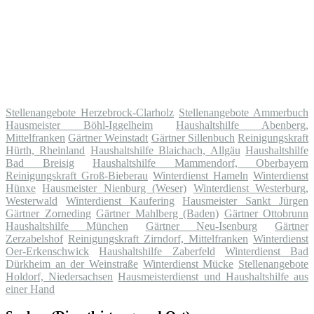
Stellenangebote Herzebrock-Clarholz
Stellenangebote Ammerbuch
Hausmeister Böhl-Iggelheim
Haushaltshilfe Abenberg,
Mittelfranken
Gärtner Weinstadt
Gärtner Sillenbuch
Reinigungskraft
Hürth, Rheinland
Haushaltshilfe Blaichach, Allgäu
Haushaltshilfe
Bad Breisig
Haushaltshilfe Mammendorf, Oberbayern
Reinigungskraft Groß-Bieberau
Winterdienst Hameln
Winterdienst
Hünxe
Hausmeister Nienburg (Weser)
Winterdienst Westerburg,
Westerwald
Winterdienst Kaufering
Hausmeister Sankt Jürgen
Gärtner Zorneding
Gärtner Mahlberg (Baden)
Gärtner Ottobrunn
Haushaltshilfe München
Gärtner Neu-Isenburg
Gärtner
Zerzabelshof
Reinigungskraft Zirndorf, Mittelfranken
Winterdienst
Oer-Erkenschwick
Haushaltshilfe Zaberfeld
Winterdienst Bad
Dürkheim an der Weinstraße
Winterdienst Mücke
Stellenangebote
Holdorf, Niedersachsen
Hausmeisterdienst und Haushaltshilfe aus
einer Hand