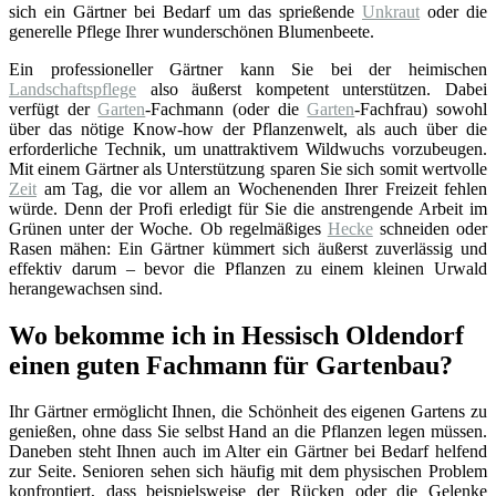
sich ein Gärtner bei Bedarf um das sprießende
Unkraut
oder die
generelle Pflege Ihrer wunderschönen Blumenbeete.
Ein professioneller Gärtner kann Sie bei der heimischen
Landschaftspflege
also äußerst kompetent unterstützen. Dabei
verfügt der
Garten
-Fachmann (oder die
Garten
-Fachfrau) sowohl
über das nötige Know-how der Pflanzenwelt, als auch über die
erforderliche Technik, um unattraktivem Wildwuchs vorzubeugen.
Mit einem Gärtner als Unterstützung sparen Sie sich somit wertvolle
Zeit
am Tag, die vor allem an Wochenenden Ihrer Freizeit fehlen
würde. Denn der Profi erledigt für Sie die anstrengende Arbeit im
Grünen unter der Woche. Ob regelmäßiges
Hecke
schneiden oder
Rasen mähen: Ein Gärtner kümmert sich äußerst zuverlässig und
effektiv darum – bevor die Pflanzen zu einem kleinen Urwald
herangewachsen sind.
Wo bekomme ich in Hessisch Oldendorf
einen guten Fachmann für Gartenbau?
Ihr Gärtner ermöglicht Ihnen, die Schönheit des eigenen Gartens zu
genießen, ohne dass Sie selbst Hand an die Pflanzen legen müssen.
Daneben steht Ihnen auch im Alter ein Gärtner bei Bedarf helfend
zur Seite. Senioren sehen sich häufig mit dem physischen Problem
konfrontiert, dass beispielsweise der Rücken oder die Gelenke