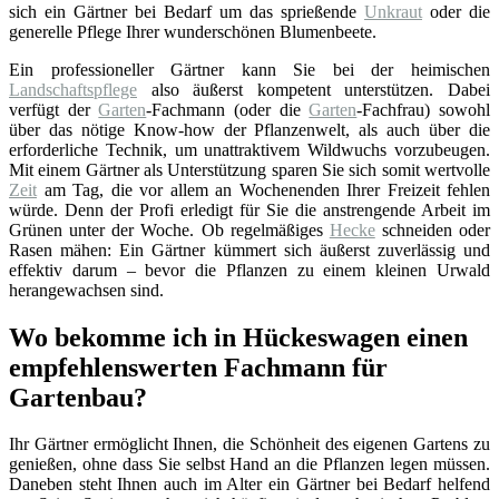
sich ein Gärtner bei Bedarf um das sprießende
Unkraut
oder die
generelle Pflege Ihrer wunderschönen Blumenbeete.
Ein professioneller Gärtner kann Sie bei der heimischen
Landschaftspflege
also äußerst kompetent unterstützen. Dabei
verfügt der
Garten
-Fachmann (oder die
Garten
-Fachfrau) sowohl
über das nötige Know-how der Pflanzenwelt, als auch über die
erforderliche Technik, um unattraktivem Wildwuchs vorzubeugen.
Mit einem Gärtner als Unterstützung sparen Sie sich somit wertvolle
Zeit
am Tag, die vor allem an Wochenenden Ihrer Freizeit fehlen
würde. Denn der Profi erledigt für Sie die anstrengende Arbeit im
Grünen unter der Woche. Ob regelmäßiges
Hecke
schneiden oder
Rasen mähen: Ein Gärtner kümmert sich äußerst zuverlässig und
effektiv darum – bevor die Pflanzen zu einem kleinen Urwald
herangewachsen sind.
Wo bekomme ich in Hückeswagen einen
empfehlenswerten Fachmann für
Gartenbau?
Ihr Gärtner ermöglicht Ihnen, die Schönheit des eigenen Gartens zu
genießen, ohne dass Sie selbst Hand an die Pflanzen legen müssen.
Daneben steht Ihnen auch im Alter ein Gärtner bei Bedarf helfend