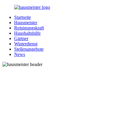
Zurück
zum
Startseite
Inhalt
1-
Alles
Hausmeister
Hausmeister.de
rund
Reinigungskraft
um
Haushaltshilfe
Ihren
Gärtner
Haushalt
Winterdienst
Stellenangebote
News