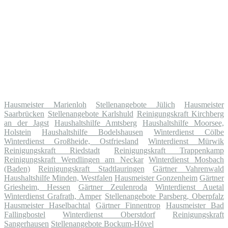
Hausmeister Marienloh
Stellenangebote Jülich
Hausmeister
Saarbrücken
Stellenangebote Karlshuld
Reinigungskraft Kirchberg
an der Jagst
Haushaltshilfe Amtsberg
Haushaltshilfe Moorsee,
Holstein
Haushaltshilfe Bodelshausen
Winterdienst Cölbe
Winterdienst Großheide, Ostfriesland
Winterdienst Mürwik
Reinigungskraft Riedstadt
Reinigungskraft Trappenkamp
Reinigungskraft Wendlingen am Neckar
Winterdienst Mosbach
(Baden)
Reinigungskraft Stadtlauringen
Gärtner Vahrenwald
Haushaltshilfe Minden, Westfalen
Hausmeister Gonzenheim
Gärtner
Griesheim, Hessen
Gärtner Zeulenroda
Winterdienst Auetal
Winterdienst Grafrath, Amper
Stellenangebote Parsberg, Oberpfalz
Hausmeister Haselbachtal
Gärtner Finnentrop
Hausmeister Bad
Fallingbostel
Winterdienst Oberstdorf
Reinigungskraft
Sangerhausen
Stellenangebote Bockum-Hövel