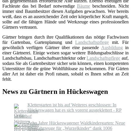
das gegebenenfalls erforderliche Äste kürzen. Ebenso erledigen die
Fachleute das bei Bedarf notwendige
Bäume
beschneiden. Nicht
immer sind Baumbesitzer diesen Aufgaben gewachsen. Wer bereits
weiß, dass es an ausreichender Zeit oder körperlicher Kraft mangelt,
sollte auf die fähigen Hände und Werkzeuge eines professionellen
Gärtners vertrauen.
Gärtner bringen durch ihre Qualifikationen das nötige Fachwissen
für Gartenbau, Gartenplanung und
Landschaftspflege
mit. Für
gewöhnlich verfügen Gärtner über eine passende
Ausbildung
in
einer Gärtnerei. Einige weisen sogar weitere Bildungsabschlüsse in
Landschaftsbau, Landschaftsarchitektur oder
Landschaftspflege
auf,
sodass Sie als Gartenbesitzer sicher sein können, einen kompetenten
Unterstützer für die grüne Wohlfühloase zu bekommen. Für Gärten
aller Art ist daher ein Profi ratsam, sobald es Ihnen selbst an Zeit
fehlt.
News zu Gärtnern in Hückeswagen
Klettergarten ist bis auf Weiteres geschlossen: In
Hückeswagen hat es sich vorerst ausgeklettert - RP
Online
Zehn Jahre Hückeswagener Waldkindergarten: Neue
Spielfahrzeuge für „Wurzelkinder“ dank 1006