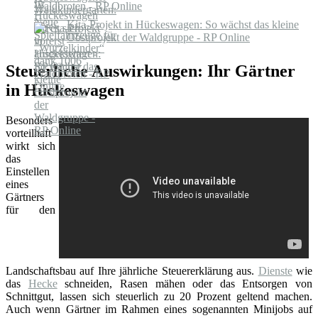
Waldbroten - RP Online
Kita-Projekt in Hückeswagen: So wächst das kleine
Obstprojekt der Waldgruppe - RP Online
Steuerliche Auswirkungen: Ihr Gärtner
in Hückeswagen
Besonders
vorteilhaft
wirkt sich
das
Einstellen
eines
Gärtners
für den
Landschaftsbau auf Ihre jährliche Steuererklärung aus.
Dienste
wie
das
Hecke
schneiden, Rasen mähen oder das Entsorgen von
Schnittgut, lassen sich steuerlich zu 20 Prozent geltend machen.
Auch wenn Gärtner im Rahmen eines sogenannten Minijobs auf