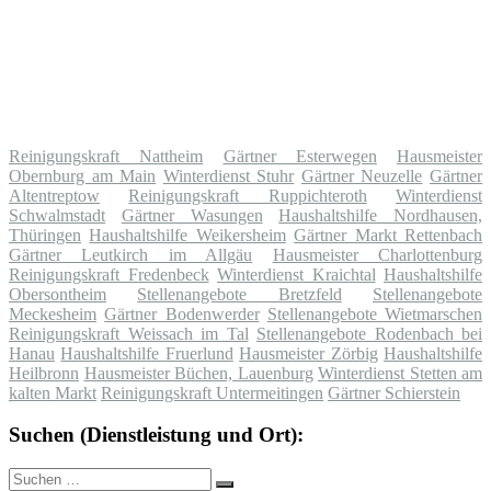
Reinigungskraft Nattheim
Gärtner Esterwegen
Hausmeister
Obernburg am Main
Winterdienst Stuhr
Gärtner Neuzelle
Gärtner
Altentreptow
Reinigungskraft Ruppichteroth
Winterdienst
Schwalmstadt
Gärtner Wasungen
Haushaltshilfe Nordhausen,
Thüringen
Haushaltshilfe Weikersheim
Gärtner Markt Rettenbach
Gärtner Leutkirch im Allgäu
Hausmeister Charlottenburg
Reinigungskraft Fredenbeck
Winterdienst Kraichtal
Haushaltshilfe
Obersontheim
Stellenangebote Bretzfeld
Stellenangebote
Meckesheim
Gärtner Bodenwerder
Stellenangebote Wietmarschen
Reinigungskraft Weissach im Tal
Stellenangebote Rodenbach bei
Hanau
Haushaltshilfe Fruerlund
Hausmeister Zörbig
Haushaltshilfe
Heilbronn
Hausmeister Büchen, Lauenburg
Winterdienst Stetten am
kalten Markt
Reinigungskraft Untermeitingen
Gärtner Schierstein
Suchen (Dienstleistung und Ort):
Suche