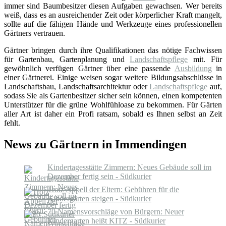
immer sind Baumbesitzer diesen Aufgaben gewachsen. Wer bereits
weiß, dass es an ausreichender Zeit oder körperlicher Kraft mangelt,
sollte auf die fähigen Hände und Werkzeuge eines professionellen
Gärtners vertrauen.
Gärtner bringen durch ihre Qualifikationen das nötige Fachwissen
für Gartenbau, Gartenplanung und
Landschaftspflege
mit. Für
gewöhnlich verfügen Gärtner über eine passende
Ausbildung
in
einer Gärtnerei. Einige weisen sogar weitere Bildungsabschlüsse in
Landschaftsbau, Landschaftsarchitektur oder
Landschaftspflege
auf,
sodass Sie als Gartenbesitzer sicher sein können, einen kompetenten
Unterstützer für die grüne Wohlfühloase zu bekommen. Für Gärten
aller Art ist daher ein Profi ratsam, sobald es Ihnen selbst an Zeit
fehlt.
News zu Gärtnern in Immendingen
Kindertagesstätte Zimmern: Neues Gebäude soll im
Dezember fertig sein - Südkurier
Trotz Appell der Eltern: Gebühren für die
Kindergärten steigen - Südkurier
70 Namensvorschläge von Bürgern: Neuer
Kindergarten heißt KITZ - Südkurier