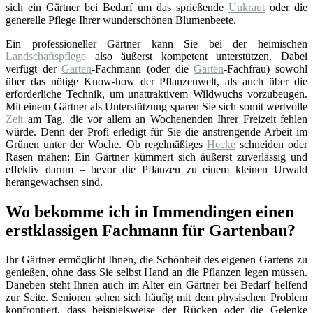
sich ein Gärtner bei Bedarf um das sprießende
Unkraut
oder die
generelle Pflege Ihrer wunderschönen Blumenbeete.
Ein professioneller Gärtner kann Sie bei der heimischen
Landschaftspflege
also äußerst kompetent unterstützen. Dabei
verfügt der
Garten
-Fachmann (oder die
Garten
-Fachfrau) sowohl
über das nötige Know-how der Pflanzenwelt, als auch über die
erforderliche Technik, um unattraktivem Wildwuchs vorzubeugen.
Mit einem Gärtner als Unterstützung sparen Sie sich somit wertvolle
Zeit
am Tag, die vor allem an Wochenenden Ihrer Freizeit fehlen
würde. Denn der Profi erledigt für Sie die anstrengende Arbeit im
Grünen unter der Woche. Ob regelmäßiges
Hecke
schneiden oder
Rasen mähen: Ein Gärtner kümmert sich äußerst zuverlässig und
effektiv darum – bevor die Pflanzen zu einem kleinen Urwald
herangewachsen sind.
Wo bekomme ich in Immendingen einen
erstklassigen Fachmann für Gartenbau?
Ihr Gärtner ermöglicht Ihnen, die Schönheit des eigenen Gartens zu
genießen, ohne dass Sie selbst Hand an die Pflanzen legen müssen.
Daneben steht Ihnen auch im Alter ein Gärtner bei Bedarf helfend
zur Seite. Senioren sehen sich häufig mit dem physischen Problem
konfrontiert, dass beispielsweise der Rücken oder die Gelenke