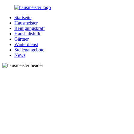
Zurück
zum
Startseite
Inhalt
1-
Alles
Hausmeister
Hausmeister.de
rund
Reinigungskraft
um
Haushaltshilfe
Ihren
Gärtner
Haushalt
Winterdienst
Stellenangebote
News