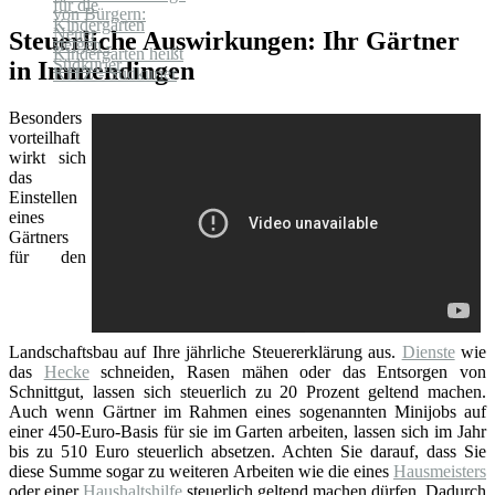
Steuerliche Auswirkungen: Ihr Gärtner
in Immendingen
Besonders
vorteilhaft
wirkt sich
das
Einstellen
eines
Gärtners
für den
Landschaftsbau auf Ihre jährliche Steuererklärung aus.
Dienste
wie
das
Hecke
schneiden, Rasen mähen oder das Entsorgen von
Schnittgut, lassen sich steuerlich zu 20 Prozent geltend machen.
Auch wenn Gärtner im Rahmen eines sogenannten Minijobs auf
einer 450-Euro-Basis für sie im Garten arbeiten, lassen sich im Jahr
bis zu 510 Euro steuerlich absetzen. Achten Sie darauf, dass Sie
diese Summe sogar zu weiteren Arbeiten wie die eines
Hausmeisters
oder einer
Haushaltshilfe
steuerlich geltend machen dürfen. Dadurch