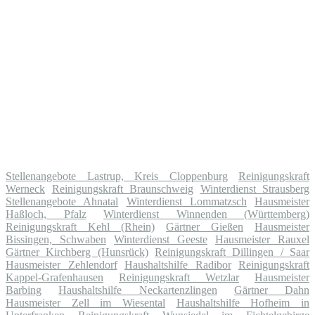
Stellenangebote Lastrup, Kreis Cloppenburg
Reinigungskraft
Werneck
Reinigungskraft Braunschweig
Winterdienst Strausberg
Stellenangebote Ahnatal
Winterdienst Lommatzsch
Hausmeister
Haßloch, Pfalz
Winterdienst Winnenden (Württemberg)
Reinigungskraft Kehl (Rhein)
Gärtner Gießen
Hausmeister
Bissingen, Schwaben
Winterdienst Geeste
Hausmeister Rauxel
Gärtner Kirchberg (Hunsrück)
Reinigungskraft Dillingen / Saar
Hausmeister Zehlendorf
Haushaltshilfe Radibor
Reinigungskraft
Kappel-Grafenhausen
Reinigungskraft Wetzlar
Hausmeister
Barbing
Haushaltshilfe Neckartenzlingen
Gärtner Dahn
Hausmeister Zell im Wiesental
Haushaltshilfe Hofheim in