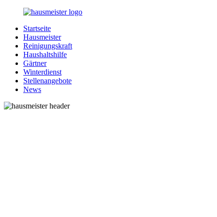
Zurück
zum
Startseite
Inhalt
1-
Alles
Hausmeister
Hausmeister.de
rund
Reinigungskraft
um
Haushaltshilfe
Ihren
Gärtner
Haushalt
Winterdienst
Stellenangebote
News