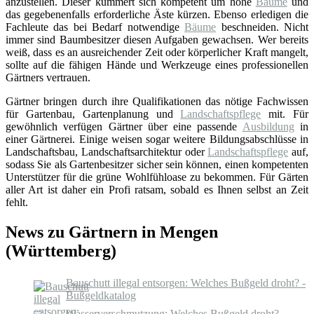
anzustellen. Dieser kümmert sich kompetent um hohe
Bäume
und
das gegebenenfalls erforderliche Äste kürzen. Ebenso erledigen die
Fachleute das bei Bedarf notwendige
Bäume
beschneiden. Nicht
immer sind Baumbesitzer diesen Aufgaben gewachsen. Wer bereits
weiß, dass es an ausreichender Zeit oder körperlicher Kraft mangelt,
sollte auf die fähigen Hände und Werkzeuge eines professionellen
Gärtners vertrauen.
Gärtner bringen durch ihre Qualifikationen das nötige Fachwissen
für Gartenbau, Gartenplanung und
Landschaftspflege
mit. Für
gewöhnlich verfügen Gärtner über eine passende
Ausbildung
in
einer Gärtnerei. Einige weisen sogar weitere Bildungsabschlüsse in
Landschaftsbau, Landschaftsarchitektur oder
Landschaftspflege
auf,
sodass Sie als Gartenbesitzer sicher sein können, einen kompetenten
Unterstützer für die grüne Wohlfühloase zu bekommen. Für Gärten
aller Art ist daher ein Profi ratsam, sobald es Ihnen selbst an Zeit
fehlt.
News zu Gärtnern in Mengen
(Württemberg)
Bauschutt illegal entsorgen: Welches Bußgeld droht? -
Bußgeldkatalog
Wasserverschmutzung: Welches Bußgeld droht? -