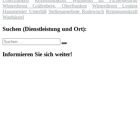
Unterfranken
Reinigungskraft Wunsiedel im Fichtelgebirge
Winterdienst Gräfenberg, Oberfranken
Winterdienst Lenting
Hausmeister Unterlüß
Stellenangebote Rodewisch
Reinigungskraft
Waghäusel
Suchen (Dienstleistung und Ort):
Suche
Suchen
nach:
Informieren Sie sich weiter!