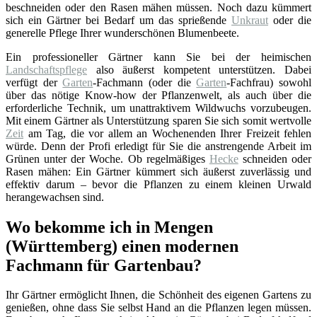
beschneiden oder den Rasen mähen müssen. Noch dazu kümmert
sich ein Gärtner bei Bedarf um das sprießende
Unkraut
oder die
generelle Pflege Ihrer wunderschönen Blumenbeete.
Ein professioneller Gärtner kann Sie bei der heimischen
Landschaftspflege
also äußerst kompetent unterstützen. Dabei
verfügt der
Garten
-Fachmann (oder die
Garten
-Fachfrau) sowohl
über das nötige Know-how der Pflanzenwelt, als auch über die
erforderliche Technik, um unattraktivem Wildwuchs vorzubeugen.
Mit einem Gärtner als Unterstützung sparen Sie sich somit wertvolle
Zeit
am Tag, die vor allem an Wochenenden Ihrer Freizeit fehlen
würde. Denn der Profi erledigt für Sie die anstrengende Arbeit im
Grünen unter der Woche. Ob regelmäßiges
Hecke
schneiden oder
Rasen mähen: Ein Gärtner kümmert sich äußerst zuverlässig und
effektiv darum – bevor die Pflanzen zu einem kleinen Urwald
herangewachsen sind.
Wo bekomme ich in Mengen
(Württemberg) einen modernen
Fachmann für Gartenbau?
Ihr Gärtner ermöglicht Ihnen, die Schönheit des eigenen Gartens zu
genießen, ohne dass Sie selbst Hand an die Pflanzen legen müssen.