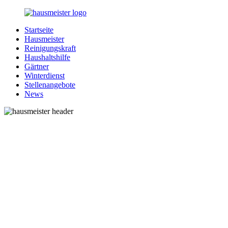
Zurück
zum
Startseite
Inhalt
1-
Alles
Hausmeister
Hausmeister.de
rund
Reinigungskraft
um
Haushaltshilfe
Ihren
Gärtner
Haushalt
Winterdienst
Stellenangebote
News