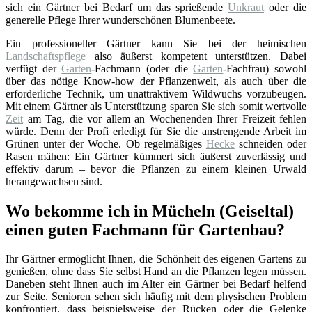
sich ein Gärtner bei Bedarf um das sprießende
Unkraut
oder die
generelle Pflege Ihrer wunderschönen Blumenbeete.
Ein professioneller Gärtner kann Sie bei der heimischen
Landschaftspflege
also äußerst kompetent unterstützen. Dabei
verfügt der
Garten
-Fachmann (oder die
Garten
-Fachfrau) sowohl
über das nötige Know-how der Pflanzenwelt, als auch über die
erforderliche Technik, um unattraktivem Wildwuchs vorzubeugen.
Mit einem Gärtner als Unterstützung sparen Sie sich somit wertvolle
Zeit
am Tag, die vor allem an Wochenenden Ihrer Freizeit fehlen
würde. Denn der Profi erledigt für Sie die anstrengende Arbeit im
Grünen unter der Woche. Ob regelmäßiges
Hecke
schneiden oder
Rasen mähen: Ein Gärtner kümmert sich äußerst zuverlässig und
effektiv darum – bevor die Pflanzen zu einem kleinen Urwald
herangewachsen sind.
Wo bekomme ich in Mücheln (Geiseltal)
einen guten Fachmann für Gartenbau?
Ihr Gärtner ermöglicht Ihnen, die Schönheit des eigenen Gartens zu
genießen, ohne dass Sie selbst Hand an die Pflanzen legen müssen.
Daneben steht Ihnen auch im Alter ein Gärtner bei Bedarf helfend
zur Seite. Senioren sehen sich häufig mit dem physischen Problem
konfrontiert, dass beispielsweise der Rücken oder die Gelenke