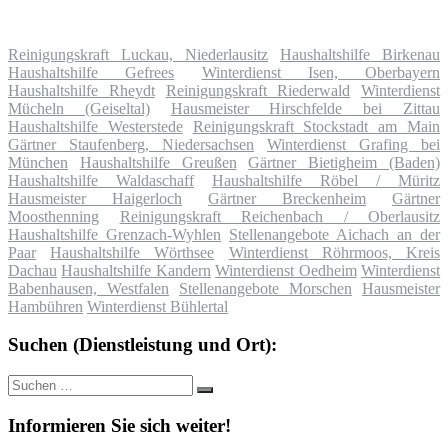
Reinigungskraft Luckau, Niederlausitz
Haushaltshilfe Birkenau
Haushaltshilfe Gefrees
Winterdienst Isen, Oberbayern
Haushaltshilfe Rheydt
Reinigungskraft Riederwald
Winterdienst
Mücheln (Geiseltal)
Hausmeister Hirschfelde bei Zittau
Haushaltshilfe Westerstede
Reinigungskraft Stockstadt am Main
Gärtner Staufenberg, Niedersachsen
Winterdienst Grafing bei
München
Haushaltshilfe Greußen
Gärtner Bietigheim (Baden)
Haushaltshilfe Waldaschaff
Haushaltshilfe Röbel / Müritz
Hausmeister Haigerloch
Gärtner Breckenheim
Gärtner
Moosthenning
Reinigungskraft Reichenbach / Oberlausitz
Haushaltshilfe Grenzach-Wyhlen
Stellenangebote Aichach an der
Paar
Haushaltshilfe Wörthsee
Winterdienst Röhrmoos, Kreis
Dachau
Haushaltshilfe Kandern
Winterdienst Oedheim
Winterdienst
Babenhausen, Westfalen
Stellenangebote Morschen
Hausmeister
Hambühren
Winterdienst Bühlertal
Suchen (Dienstleistung und Ort):
Suche
Suchen
nach:
Informieren Sie sich weiter!