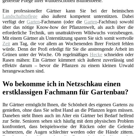
generelle Pflege Ihrer wunderschönen Blumenbeete.
Ein professioneller Gärtner kann Sie bei der heimischen
Landschaftspflege
also äußerst kompetent unterstützen. Dabei
verfügt der
Garten
-Fachmann (oder die
Garten
-Fachfrau) sowohl
über das nötige Know-how der Pflanzenwelt, als auch über die
erforderliche Technik, um unattraktivem Wildwuchs vorzubeugen.
Mit einem Gärtner als Unterstützung sparen Sie sich somit wertvolle
Zeit
am Tag, die vor allem an Wochenenden Ihrer Freizeit fehlen
würde. Denn der Profi erledigt für Sie die anstrengende Arbeit im
Grünen unter der Woche. Ob regelmäßiges
Hecke
schneiden oder
Rasen mähen: Ein Gärtner kümmert sich äußerst zuverlässig und
effektiv darum – bevor die Pflanzen zu einem kleinen Urwald
herangewachsen sind.
Wo bekomme ich in Netzschkau einen
erstklassigen Fachmann für Gartenbau?
Ihr Gärtner ermöglicht Ihnen, die Schönheit des eigenen Gartens zu
genießen, ohne dass Sie selbst Hand an die Pflanzen legen müssen.
Daneben steht Ihnen auch im Alter ein Gärtner bei Bedarf helfend
zur Seite. Senioren sehen sich häufig mit dem physischen Problem
konfrontiert, dass beispielsweise der Rücken oder die Gelenke
schmerzen, die Augen schlechter werden oder die Hände zittern.