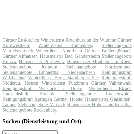
Gärtner Euskirchen
Winterdienst Rotenburg an der Wümme
Gärtner
Kornwestheim
Winterdienst Ronnenberg
Stellenangebote
Maroldsweisach
Winterdienst Amorbach
Gärtner Breitengüßbach
Gärtner Alfhausen
Hausmeister Bad Gandersheim
Stellenangebote
Hönow
Hausmeister Priestewitz
Hausmeister Monheim am Rhein
Stellenangebote Jemgum
Stellenangebote Nordstemmen
Stellenangebote Emmerthal, Niedersachsen
Reinigungskraft
Walzbachtal
Winterdienst Berg, Starnberger See
Reinigungskraft
Nidderau, Hessen
Winterdienst Putzbrunn
Gärtner Vahrenwald
Reinigungskraft Wittstock / Dosse
Winterdienst Elzach
Haushaltshilfe Bochold
Stellenangebote Luckenwalde
Reinigungskraft Ispringen
Gärtner Hörstel
Hausmeister Glashütten,
Taunus
Stellenangebote Maisach
Hausmeister Hohenstein-Ernstthal
Stellenangebote Rockenberg
Suchen (Dienstleistung und Ort):
Suche