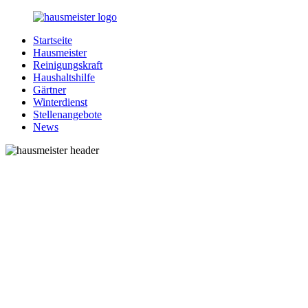
Zurück
zum
Startseite
Inhalt
1-
Alles
Hausmeister
Hausmeister.de
rund
Reinigungskraft
um
Haushaltshilfe
Ihren
Gärtner
Haushalt
Winterdienst
Stellenangebote
News