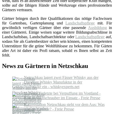
weiß, dass es an ausreichender Zeit oder körperlicher Kraft mangelt,
sollte auf die fähigen Hände und Werkzeuge eines professionellen
Gärtners vertrauen.
Gärtner bringen durch ihre Qualifikationen das nötige Fachwissen
für Gartenbau, Gartenplanung und
Landschaftspflege
mit. Für
gewöhnlich verfügen Gärtner über eine passende
Ausbildung
in
einer Gärtnerei. Einige weisen sogar weitere Bildungsabschlüsse in
Landschaftsbau, Landschaftsarchitektur oder
Landschaftspflege
auf,
sodass Sie als Gartenbesitzer sicher sein können, einen kompetenten
Unterstützer für die grüne Wohlfühloase zu bekommen. Für Gärten
aller Art ist daher ein Profi ratsam, sobald es Ihnen selbst an Zeit
fehlt.
News zu Gärtnern in Netzschkau
Netzschkau lagert zwei Fässer Whisky aus der
Dresdner Whisky Manufaktur in der
Göltzschtalbrücke ein - whiskyexperts.net
Mehrere Verletzte bei Verpuffung im Vogtland -
Rettungshubschrauber im Einsatz - Freie Presse
Katzenstation Netzschkau steht vor dem Aus: Was
sind die Gründe? - Freie Presse