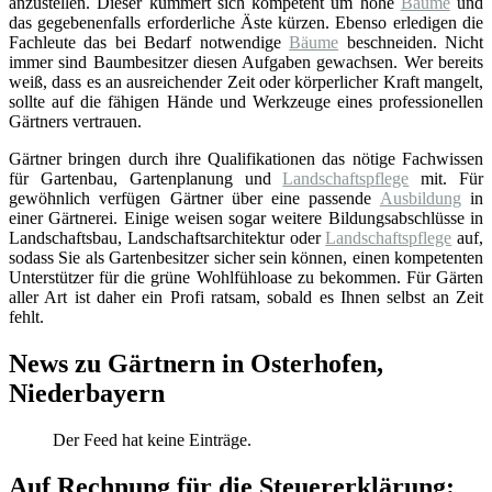
anzustellen. Dieser kümmert sich kompetent um hohe
Bäume
und
das gegebenenfalls erforderliche Äste kürzen. Ebenso erledigen die
Fachleute das bei Bedarf notwendige
Bäume
beschneiden. Nicht
immer sind Baumbesitzer diesen Aufgaben gewachsen. Wer bereits
weiß, dass es an ausreichender Zeit oder körperlicher Kraft mangelt,
sollte auf die fähigen Hände und Werkzeuge eines professionellen
Gärtners vertrauen.
Gärtner bringen durch ihre Qualifikationen das nötige Fachwissen
für Gartenbau, Gartenplanung und
Landschaftspflege
mit. Für
gewöhnlich verfügen Gärtner über eine passende
Ausbildung
in
einer Gärtnerei. Einige weisen sogar weitere Bildungsabschlüsse in
Landschaftsbau, Landschaftsarchitektur oder
Landschaftspflege
auf,
sodass Sie als Gartenbesitzer sicher sein können, einen kompetenten
Unterstützer für die grüne Wohlfühloase zu bekommen. Für Gärten
aller Art ist daher ein Profi ratsam, sobald es Ihnen selbst an Zeit
fehlt.
News zu Gärtnern in Osterhofen,
Niederbayern
Der Feed hat keine Einträge.
Auf Rechnung für die Steuererklärung: