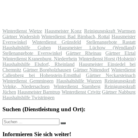
Winterdienst Wietze
Hausmeister Konz
Reinigungskraft Warmsen
Gärtner Wadersloh
Winterdienst Bad Birnbach, Rottal
Hausmeister
Everswinkel
Winterdienst Grünsfeld
Stellenangebote Rastatt
Haushaltshilfe Guben
Hausmeister Lüchow (Wendland)
Stellenangebote Everswinkel
Gärtner Rheinau
Gärtner Elztal
Winterdienst Kranenburg, Niederrhein
Winterdienst Horst (Holstein)
Haushaltshilfe Elsdorf, Rheinland
Hausmeister Einsiedel bei
Chemnitz
Gärtner Borgholzhausen
Gärtner Nittendorf
Winterdienst
Callenberg bei Hohenstein-Ernstthal
Gärtner Neckarsteinach
Winterdienst Gemmingen
Haushaltshilfe Wurzen
Reinigungskraft
Velpke, Niedersachsen
Winterdienst Starnberg
Reinigungskraft
Jüchen
Hausmeister Barntrup
Winterdienst Crivitz
Gärtner Nabburg
Haushaltshilfe Twistringen
Suchen (Dienstleistung und Ort):
Suche
Suchen
nach:
Informieren Sie sich weiter!