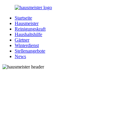
Zurück
zum
Startseite
Inhalt
1-
Alles
Hausmeister
Hausmeister.de
rund
Reinigungskraft
um
Haushaltshilfe
Ihren
Gärtner
Haushalt
Winterdienst
Stellenangebote
News