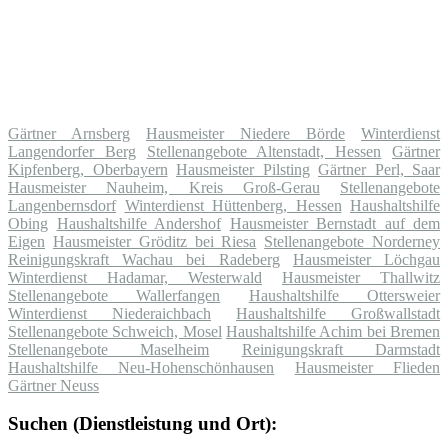
Gärtner Arnsberg
Hausmeister Niedere Börde
Winterdienst
Langendorfer Berg
Stellenangebote Altenstadt, Hessen
Gärtner
Kipfenberg, Oberbayern
Hausmeister Pilsting
Gärtner Perl, Saar
Hausmeister Nauheim, Kreis Groß-Gerau
Stellenangebote
Langenbernsdorf
Winterdienst Hüttenberg, Hessen
Haushaltshilfe
Obing
Haushaltshilfe Andershof
Hausmeister Bernstadt auf dem
Eigen
Hausmeister Gröditz bei Riesa
Stellenangebote Norderney
Reinigungskraft Wachau bei Radeberg
Hausmeister Löchgau
Winterdienst Hadamar, Westerwald
Hausmeister Thallwitz
Stellenangebote Wallerfangen
Haushaltshilfe Ottersweier
Winterdienst Niederaichbach
Haushaltshilfe Großwallstadt
Stellenangebote Schweich, Mosel
Haushaltshilfe Achim bei Bremen
Stellenangebote Maselheim
Reinigungskraft Darmstadt
Haushaltshilfe Neu-Hohenschönhausen
Hausmeister Flieden
Gärtner Neuss
Suchen (Dienstleistung und Ort):