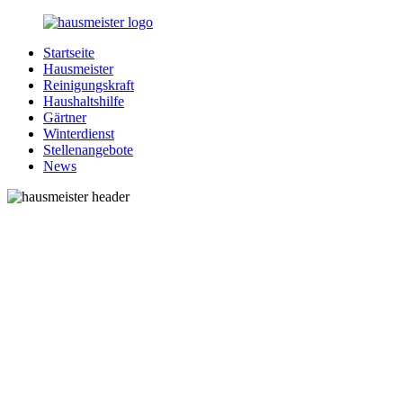
Zurück
zum
Startseite
Inhalt
1-
Alles
Hausmeister
Hausmeister.de
rund
Reinigungskraft
um
Haushaltshilfe
Ihren
Gärtner
Haushalt
Winterdienst
Stellenangebote
News