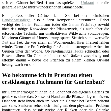
sich ein Gärtner bei Bedarf um das sprießende
Unkraut
oder die
generelle Pflege Ihrer wunderschönen Blumenbeete.
Ein professioneller Gärtner kann Sie bei der heimischen
Landschaftspflege
also äußerst kompetent unterstützen. Dabei
verfügt der
Garten
-Fachmann (oder die
Garten
-Fachfrau) sowohl
über das nötige Know-how der Pflanzenwelt, als auch über die
erforderliche Technik, um unattraktivem Wildwuchs vorzubeugen.
Mit einem Gärtner als Unterstützung sparen Sie sich somit wertvolle
Zeit
am Tag, die vor allem an Wochenenden Ihrer Freizeit fehlen
würde. Denn der Profi erledigt für Sie die anstrengende Arbeit im
Grünen unter der Woche. Ob regelmäßiges
Hecke
schneiden oder
Rasen mähen: Ein Gärtner kümmert sich äußerst zuverlässig und
effektiv darum – bevor die Pflanzen zu einem kleinen Urwald
herangewachsen sind.
Wo bekomme ich in Prenzlau einen
erstklassigen Fachmann für Gartenbau?
Ihr Gärtner ermöglicht Ihnen, die Schönheit des eigenen Gartens zu
genießen, ohne dass Sie selbst Hand an die Pflanzen legen müssen.
Daneben steht Ihnen auch im Alter ein Gärtner bei Bedarf helfend
zur Seite. Senioren sehen sich häufig mit dem physischen Problem
konfrontiert, dass beispielsweise der Rücken oder die Gelenke