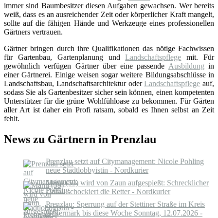
immer sind Baumbesitzer diesen Aufgaben gewachsen. Wer bereits
weiß, dass es an ausreichender Zeit oder körperlicher Kraft mangelt,
sollte auf die fähigen Hände und Werkzeuge eines professionellen
Gärtners vertrauen.
Gärtner bringen durch ihre Qualifikationen das nötige Fachwissen
für Gartenbau, Gartenplanung und
Landschaftspflege
mit. Für
gewöhnlich verfügen Gärtner über eine passende
Ausbildung
in
einer Gärtnerei. Einige weisen sogar weitere Bildungsabschlüsse in
Landschaftsbau, Landschaftsarchitektur oder
Landschaftspflege
auf,
sodass Sie als Gartenbesitzer sicher sein können, einen kompetenten
Unterstützer für die grüne Wohlfühloase zu bekommen. Für Gärten
aller Art ist daher ein Profi ratsam, sobald es Ihnen selbst an Zeit
fehlt.
News zu Gärtnern in Prenzlau
Prenzlau setzt auf Citymanagement: Nicole Pohling
neue Stadtlobbyistin - Nordkurier
Mann (59) wird von Zaun aufgespießt: Schrecklicher
Unfall schockiert die Retter - Nordkurier
Prenzlau: Sperrung auf der Stettiner Straße im Kreis
Uckermark bis diese Woche Sonntag, 12.07.2026 -