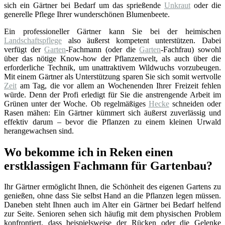
sich ein Gärtner bei Bedarf um das sprießende
Unkraut
oder die
generelle Pflege Ihrer wunderschönen Blumenbeete.
Ein professioneller Gärtner kann Sie bei der heimischen
Landschaftspflege
also äußerst kompetent unterstützen. Dabei
verfügt der
Garten
-Fachmann (oder die
Garten
-Fachfrau) sowohl
über das nötige Know-how der Pflanzenwelt, als auch über die
erforderliche Technik, um unattraktivem Wildwuchs vorzubeugen.
Mit einem Gärtner als Unterstützung sparen Sie sich somit wertvolle
Zeit
am Tag, die vor allem an Wochenenden Ihrer Freizeit fehlen
würde. Denn der Profi erledigt für Sie die anstrengende Arbeit im
Grünen unter der Woche. Ob regelmäßiges
Hecke
schneiden oder
Rasen mähen: Ein Gärtner kümmert sich äußerst zuverlässig und
effektiv darum – bevor die Pflanzen zu einem kleinen Urwald
herangewachsen sind.
Wo bekomme ich in Reken einen
erstklassigen Fachmann für Gartenbau?
Ihr Gärtner ermöglicht Ihnen, die Schönheit des eigenen Gartens zu
genießen, ohne dass Sie selbst Hand an die Pflanzen legen müssen.
Daneben steht Ihnen auch im Alter ein Gärtner bei Bedarf helfend
zur Seite. Senioren sehen sich häufig mit dem physischen Problem
konfrontiert, dass beispielsweise der Rücken oder die Gelenke