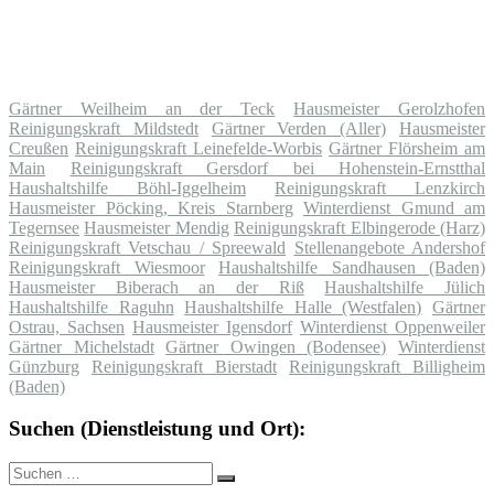
Gärtner Weilheim an der Teck
Hausmeister Gerolzhofen
Reinigungskraft Mildstedt
Gärtner Verden (Aller)
Hausmeister
Creußen
Reinigungskraft Leinefelde-Worbis
Gärtner Flörsheim am
Main
Reinigungskraft Gersdorf bei Hohenstein-Ernstthal
Haushaltshilfe Böhl-Iggelheim
Reinigungskraft Lenzkirch
Hausmeister Pöcking, Kreis Starnberg
Winterdienst Gmund am
Tegernsee
Hausmeister Mendig
Reinigungskraft Elbingerode (Harz)
Reinigungskraft Vetschau / Spreewald
Stellenangebote Andershof
Reinigungskraft Wiesmoor
Haushaltshilfe Sandhausen (Baden)
Hausmeister Biberach an der Riß
Haushaltshilfe Jülich
Haushaltshilfe Raguhn
Haushaltshilfe Halle (Westfalen)
Gärtner
Ostrau, Sachsen
Hausmeister Igensdorf
Winterdienst Oppenweiler
Gärtner Michelstadt
Gärtner Owingen (Bodensee)
Winterdienst
Günzburg
Reinigungskraft Bierstadt
Reinigungskraft Billigheim
(Baden)
Suchen (Dienstleistung und Ort):
Suche
Suchen
nach: