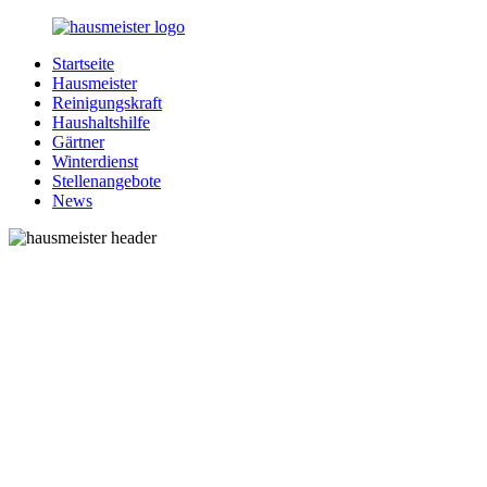
Zurück
zum
Startseite
Inhalt
1-
Alles
Hausmeister
Hausmeister.de
rund
Reinigungskraft
um
Haushaltshilfe
Ihren
Gärtner
Haushalt
Winterdienst
Stellenangebote
News