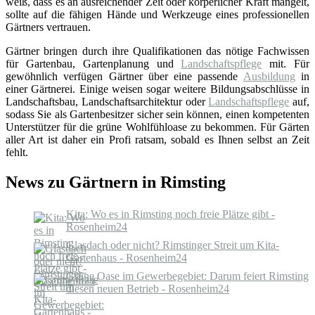
weiß, dass es an ausreichender Zeit oder körperlicher Kraft mangelt,
sollte auf die fähigen Hände und Werkzeuge eines professionellen
Gärtners vertrauen.
Gärtner bringen durch ihre Qualifikationen das nötige Fachwissen
für Gartenbau, Gartenplanung und
Landschaftspflege
mit. Für
gewöhnlich verfügen Gärtner über eine passende
Ausbildung
in
einer Gärtnerei. Einige weisen sogar weitere Bildungsabschlüsse in
Landschaftsbau, Landschaftsarchitektur oder
Landschaftspflege
auf,
sodass Sie als Gartenbesitzer sicher sein können, einen kompetenten
Unterstützer für die grüne Wohlfühloase zu bekommen. Für Gärten
aller Art ist daher ein Profi ratsam, sobald es Ihnen selbst an Zeit
fehlt.
News zu Gärtnern in Rimsting
Kita: Wo es in Rimsting noch freie Plätze gibt -
Rosenheim24
Glasdach oder nicht? Rimstinger Streit um Kita-
Gartenhaus - Rosenheim24
Grüne Oase im Gewerbegebiet: Darum feiert Rimsting
diesen neuen Betrieb - Rosenheim24