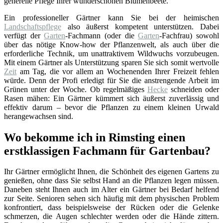
generelle Pflege Ihrer wunderschönen Blumenbeete.
Ein professioneller Gärtner kann Sie bei der heimischen
Landschaftspflege
also äußerst kompetent unterstützen. Dabei
verfügt der
Garten
-Fachmann (oder die
Garten
-Fachfrau) sowohl
über das nötige Know-how der Pflanzenwelt, als auch über die
erforderliche Technik, um unattraktivem Wildwuchs vorzubeugen.
Mit einem Gärtner als Unterstützung sparen Sie sich somit wertvolle
Zeit
am Tag, die vor allem an Wochenenden Ihrer Freizeit fehlen
würde. Denn der Profi erledigt für Sie die anstrengende Arbeit im
Grünen unter der Woche. Ob regelmäßiges
Hecke
schneiden oder
Rasen mähen: Ein Gärtner kümmert sich äußerst zuverlässig und
effektiv darum – bevor die Pflanzen zu einem kleinen Urwald
herangewachsen sind.
Wo bekomme ich in Rimsting einen
erstklassigen Fachmann für Gartenbau?
Ihr Gärtner ermöglicht Ihnen, die Schönheit des eigenen Gartens zu
genießen, ohne dass Sie selbst Hand an die Pflanzen legen müssen.
Daneben steht Ihnen auch im Alter ein Gärtner bei Bedarf helfend
zur Seite. Senioren sehen sich häufig mit dem physischen Problem
konfrontiert, dass beispielsweise der Rücken oder die Gelenke
schmerzen, die Augen schlechter werden oder die Hände zittern.