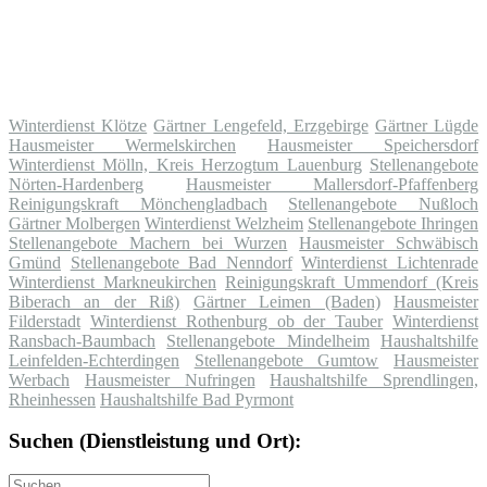
Winterdienst Klötze
Gärtner Lengefeld, Erzgebirge
Gärtner Lügde
Hausmeister Wermelskirchen
Hausmeister Speichersdorf
Winterdienst Mölln, Kreis Herzogtum Lauenburg
Stellenangebote
Nörten-Hardenberg
Hausmeister Mallersdorf-Pfaffenberg
Reinigungskraft Mönchengladbach
Stellenangebote Nußloch
Gärtner Molbergen
Winterdienst Welzheim
Stellenangebote Ihringen
Stellenangebote Machern bei Wurzen
Hausmeister Schwäbisch
Gmünd
Stellenangebote Bad Nenndorf
Winterdienst Lichtenrade
Winterdienst Markneukirchen
Reinigungskraft Ummendorf (Kreis
Biberach an der Riß)
Gärtner Leimen (Baden)
Hausmeister
Filderstadt
Winterdienst Rothenburg ob der Tauber
Winterdienst
Ransbach-Baumbach
Stellenangebote Mindelheim
Haushaltshilfe
Leinfelden-Echterdingen
Stellenangebote Gumtow
Hausmeister
Werbach
Hausmeister Nufringen
Haushaltshilfe Sprendlingen,
Rheinhessen
Haushaltshilfe Bad Pyrmont
Suchen (Dienstleistung und Ort):
Suche