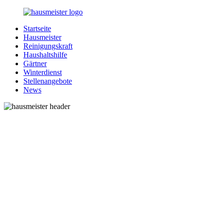
Zurück
zum
Startseite
Inhalt
1-
Alles
Hausmeister
Hausmeister.de
rund
Reinigungskraft
um
Haushaltshilfe
Ihren
Gärtner
Haushalt
Winterdienst
Stellenangebote
News