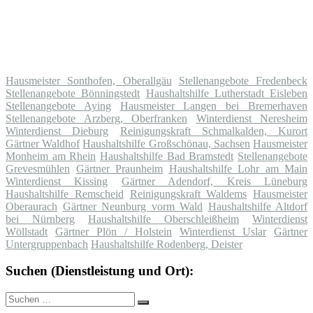
Hausmeister Sonthofen, Oberallgäu
Stellenangebote Fredenbeck
Stellenangebote Bönningstedt
Haushaltshilfe Lutherstadt Eisleben
Stellenangebote Aying
Hausmeister Langen bei Bremerhaven
Stellenangebote Arzberg, Oberfranken
Winterdienst Neresheim
Winterdienst Dieburg
Reinigungskraft Schmalkalden, Kurort
Gärtner Waldhof
Haushaltshilfe Großschönau, Sachsen
Hausmeister
Monheim am Rhein
Haushaltshilfe Bad Bramstedt
Stellenangebote
Grevesmühlen
Gärtner Praunheim
Haushaltshilfe Lohr am Main
Winterdienst Kissing
Gärtner Adendorf, Kreis Lüneburg
Haushaltshilfe Remscheid
Reinigungskraft Waldems
Hausmeister
Oberaurach
Gärtner Neunburg vorm Wald
Haushaltshilfe Altdorf
bei Nürnberg
Haushaltshilfe Oberschleißheim
Winterdienst
Wöllstadt
Gärtner Plön / Holstein
Winterdienst Uslar
Gärtner
Untergruppenbach
Haushaltshilfe Rodenberg, Deister
Suchen (Dienstleistung und Ort):
Suche
Suchen
nach: