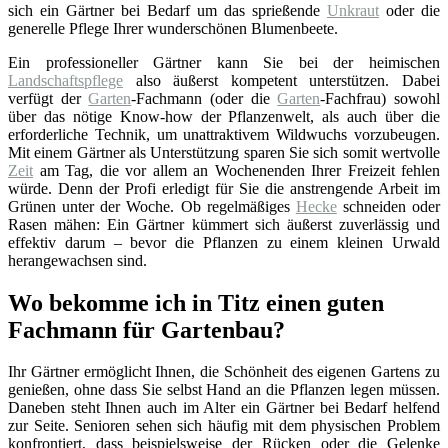
sich ein Gärtner bei Bedarf um das sprießende
Unkraut
oder die
generelle Pflege Ihrer wunderschönen Blumenbeete.
Ein professioneller Gärtner kann Sie bei der heimischen
Landschaftspflege
also äußerst kompetent unterstützen. Dabei
verfügt der
Garten
-Fachmann (oder die
Garten
-Fachfrau) sowohl
über das nötige Know-how der Pflanzenwelt, als auch über die
erforderliche Technik, um unattraktivem Wildwuchs vorzubeugen.
Mit einem Gärtner als Unterstützung sparen Sie sich somit wertvolle
Zeit
am Tag, die vor allem an Wochenenden Ihrer Freizeit fehlen
würde. Denn der Profi erledigt für Sie die anstrengende Arbeit im
Grünen unter der Woche. Ob regelmäßiges
Hecke
schneiden oder
Rasen mähen: Ein Gärtner kümmert sich äußerst zuverlässig und
effektiv darum – bevor die Pflanzen zu einem kleinen Urwald
herangewachsen sind.
Wo bekomme ich in Titz einen guten
Fachmann für Gartenbau?
Ihr Gärtner ermöglicht Ihnen, die Schönheit des eigenen Gartens zu
genießen, ohne dass Sie selbst Hand an die Pflanzen legen müssen.
Daneben steht Ihnen auch im Alter ein Gärtner bei Bedarf helfend
zur Seite. Senioren sehen sich häufig mit dem physischen Problem
konfrontiert, dass beispielsweise der Rücken oder die Gelenke