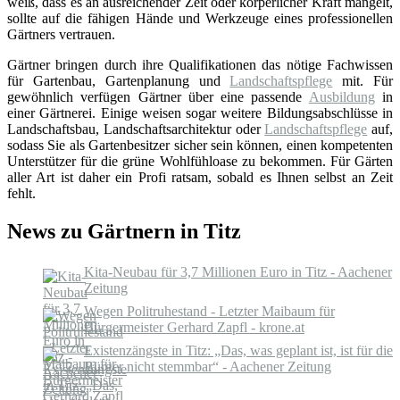
weiß, dass es an ausreichender Zeit oder körperlicher Kraft mangelt,
sollte auf die fähigen Hände und Werkzeuge eines professionellen
Gärtners vertrauen.
Gärtner bringen durch ihre Qualifikationen das nötige Fachwissen
für Gartenbau, Gartenplanung und
Landschaftspflege
mit. Für
gewöhnlich verfügen Gärtner über eine passende
Ausbildung
in
einer Gärtnerei. Einige weisen sogar weitere Bildungsabschlüsse in
Landschaftsbau, Landschaftsarchitektur oder
Landschaftspflege
auf,
sodass Sie als Gartenbesitzer sicher sein können, einen kompetenten
Unterstützer für die grüne Wohlfühloase zu bekommen. Für Gärten
aller Art ist daher ein Profi ratsam, sobald es Ihnen selbst an Zeit
fehlt.
News zu Gärtnern in Titz
Kita-Neubau für 3,7 Millionen Euro in Titz - Aachener
Zeitung
Wegen Politruhestand - Letzter Maibaum für
Bürgermeister Gerhard Zapfl - krone.at
Existenzängste in Titz: „Das, was geplant ist, ist für die
Bürger nicht stemmbar“ - Aachener Zeitung