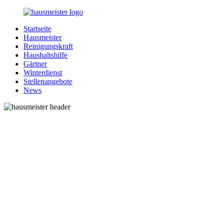
Zurück
zum
Startseite
Inhalt
1-
Alles
Hausmeister
Hausmeister.de
rund
Reinigungskraft
um
Haushaltshilfe
Ihren
Gärtner
Haushalt
Winterdienst
Stellenangebote
News