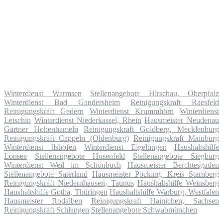
Winterdienst Warmsen
Stellenangebote Hirschau, Oberpfalz
Winterdienst Bad Gandersheim
Reinigungskraft Raesfeld
Reinigungskraft Gedern
Winterdienst Krummhörn
Winterdienst
Letschin
Winterdienst Niederkassel, Rhein
Hausmeister Neudenau
Gärtner Hohenhameln
Reinigungskraft Goldberg, Mecklenburg
Reinigungskraft Cappeln (Oldenburg)
Reinigungskraft Mainburg
Winterdienst Ilshofen
Winterdienst Eigeltingen
Haushaltshilfe
Lonsee
Stellenangebote Hosenfeld
Stellenangebote Siegburg
Winterdienst Weil im Schönbuch
Hausmeister Berchtesgaden
Stellenangebote Saterland
Hausmeister Pöcking, Kreis Starnberg
Reinigungskraft Niedernhausen, Taunus
Haushaltshilfe Weinsberg
Haushaltshilfe Gotha, Thüringen
Haushaltshilfe Warburg, Westfalen
Hausmeister Rodalben
Reinigungskraft Hainichen, Sachsen
Reinigungskraft Schlangen
Stellenangebote Schwabmünchen