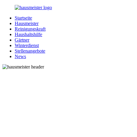
Zurück
zum
Startseite
Inhalt
1-
Alles
Hausmeister
Hausmeister.de
rund
Reinigungskraft
um
Haushaltshilfe
Ihren
Gärtner
Haushalt
Winterdienst
Stellenangebote
News