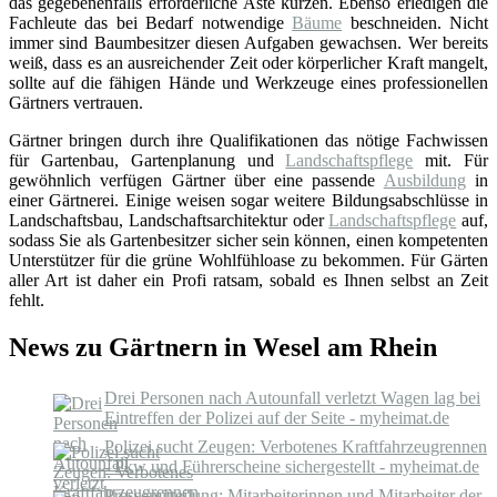
das gegebenenfalls erforderliche Äste kürzen. Ebenso erledigen die
Fachleute das bei Bedarf notwendige
Bäume
beschneiden. Nicht
immer sind Baumbesitzer diesen Aufgaben gewachsen. Wer bereits
weiß, dass es an ausreichender Zeit oder körperlicher Kraft mangelt,
sollte auf die fähigen Hände und Werkzeuge eines professionellen
Gärtners vertrauen.
Gärtner bringen durch ihre Qualifikationen das nötige Fachwissen
für Gartenbau, Gartenplanung und
Landschaftspflege
mit. Für
gewöhnlich verfügen Gärtner über eine passende
Ausbildung
in
einer Gärtnerei. Einige weisen sogar weitere Bildungsabschlüsse in
Landschaftsbau, Landschaftsarchitektur oder
Landschaftspflege
auf,
sodass Sie als Gartenbesitzer sicher sein können, einen kompetenten
Unterstützer für die grüne Wohlfühloase zu bekommen. Für Gärten
aller Art ist daher ein Profi ratsam, sobald es Ihnen selbst an Zeit
fehlt.
News zu Gärtnern in Wesel am Rhein
Drei Personen nach Autounfall verletzt Wagen lag bei
Eintreffen der Polizei auf der Seite - myheimat.de
Polizei sucht Zeugen: Verbotenes Kraftfahrzeugrennen
- Pkw und Führerscheine sichergestellt - myheimat.de
Pressemitteilung: Mitarbeiterinnen und Mitarbeiter der