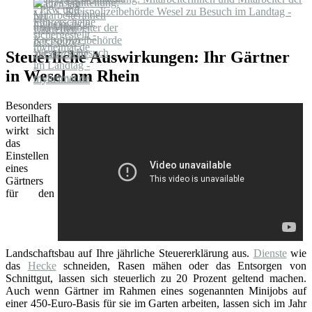
Kreispolizeibehörde Wesel zu Besuch im Landtag -
myheimat.de
Steuerliche Auswirkungen: Ihr Gärtner
in Wesel am Rhein
Besonders
vorteilhaft
wirkt sich
das
Einstellen
eines
Gärtners
für den
Landschaftsbau auf Ihre jährliche Steuererklärung aus.
Dienste
wie
das
Hecke
schneiden, Rasen mähen oder das Entsorgen von
Schnittgut, lassen sich steuerlich zu 20 Prozent geltend machen.
Auch wenn Gärtner im Rahmen eines sogenannten Minijobs auf
einer 450-Euro-Basis für sie im Garten arbeiten, lassen sich im Jahr