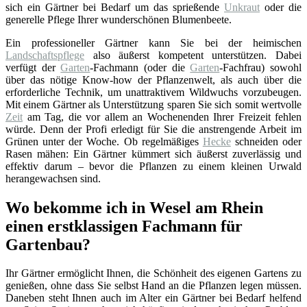
sich ein Gärtner bei Bedarf um das sprießende
Unkraut
oder die
generelle Pflege Ihrer wunderschönen Blumenbeete.
Ein professioneller Gärtner kann Sie bei der heimischen
Landschaftspflege
also äußerst kompetent unterstützen. Dabei
verfügt der
Garten
-Fachmann (oder die
Garten
-Fachfrau) sowohl
über das nötige Know-how der Pflanzenwelt, als auch über die
erforderliche Technik, um unattraktivem Wildwuchs vorzubeugen.
Mit einem Gärtner als Unterstützung sparen Sie sich somit wertvolle
Zeit
am Tag, die vor allem an Wochenenden Ihrer Freizeit fehlen
würde. Denn der Profi erledigt für Sie die anstrengende Arbeit im
Grünen unter der Woche. Ob regelmäßiges
Hecke
schneiden oder
Rasen mähen: Ein Gärtner kümmert sich äußerst zuverlässig und
effektiv darum – bevor die Pflanzen zu einem kleinen Urwald
herangewachsen sind.
Wo bekomme ich in Wesel am Rhein
einen erstklassigen Fachmann für
Gartenbau?
Ihr Gärtner ermöglicht Ihnen, die Schönheit des eigenen Gartens zu
genießen, ohne dass Sie selbst Hand an die Pflanzen legen müssen.
Daneben steht Ihnen auch im Alter ein Gärtner bei Bedarf helfend