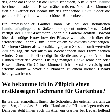
das, ohne dass Sie selbst die
Hecke
schneiden, Äste kürzen,
Bäume
beschneiden oder den Rasen mähen müssen. Noch dazu kümmert
sich ein Gärtner bei Bedarf um das sprießende
Unkraut
oder die
generelle Pflege Ihrer wunderschönen Blumenbeete.
Ein professioneller Gärtner kann Sie bei der heimischen
Landschaftspflege
also äußerst kompetent unterstützen. Dabei
verfügt der
Garten
-Fachmann (oder die Garten-Fachfrau) sowohl
über das nötige Know-how der Pflanzenwelt, als auch über die
erforderliche Technik, um unattraktivem Wildwuchs vorzubeugen.
Mit einem Gärtner als Unterstützung sparen Sie sich somit wertvolle
Zeit
am Tag, die vor allem an Wochenenden Ihrer Freizeit fehlen
würde. Denn der Profi erledigt für Sie die anstrengende Arbeit im
Grünen unter der Woche. Ob regelmäßiges
Hecke
schneiden oder
Rasen mähen: Ein Gärtner kümmert sich äußerst zuverlässig und
effektiv darum – bevor die Pflanzen zu einem kleinen Urwald
herangewachsen sind.
Wo bekomme ich in Zülpich einen
erstklassigen Fachmann für Gartenbau?
Ihr Gärtner ermöglicht Ihnen, die Schönheit des eigenen Gartens zu
genießen, ohne dass Sie selbst Hand an die Pflanzen legen müssen.
Daneben steht Ihnen auch im Alter ein Gärtner bei Bedarf helfend