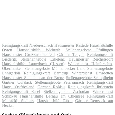
Reinigungskraft Niedereschach
Hausmeister Rastede
Haushaltshilfe
Oyten
Haushaltshilfe Wickrath
Stellenangebote Pfullingen
Hausmeister Großkarolinenfeld
Gärtner Tengen
Reinigungskraft
Biederitz
Stellenangebote Erkelenz
Hausmeister Reichelsdorf
Haushaltshilfe Lauterbach (Hessen)
Winterdienst Helmbrechts,
Oberfranken
Stellenangebote Mühlenbecker Land
Stellenangebote
Ennigerloh
Reinigungskraft Barntrup
Winterdienst Emsdetten
Hausmeister Sontheim an der Brenz
Stellenangebote Schopfheim
Gärtner Curslack
Stellenangebote Petersaurach
Reinigungskraft
Hage, Ostfriesland
Gärtner Roßlau
Reinigungskraft Ihrlerstein
Reinigungskraft Sasel
Stellenangebote Zschorlau
Winterdienst
Schipkau
Haushaltshilfe Bernau am Chiemsee
Reinigungskraft
Mansfeld, Südharz
Haushaltshilfe Eibau
Gärtner Remseck am
Neckar