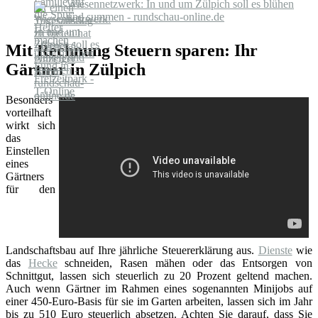
Wiesennetzwerk: In und um Zülpich soll es blühen
und summen - rundschau-online.de
Mit Rechnung Steuern sparen: Ihr
Gärtner in Zülpich
Besonders
vorteilhaft
wirkt sich
das
Einstellen
eines
Gärtners
für den
Landschaftsbau auf Ihre jährliche Steuererklärung aus.
Dienste
wie
das
Hecke
schneiden, Rasen mähen oder das Entsorgen von
Schnittgut, lassen sich steuerlich zu 20 Prozent geltend machen.
Auch wenn Gärtner im Rahmen eines sogenannten Minijobs auf
einer 450-Euro-Basis für sie im Garten arbeiten, lassen sich im Jahr
bis zu 510 Euro steuerlich absetzen. Achten Sie darauf, dass Sie