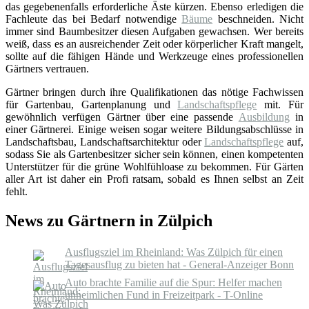
das gegebenenfalls erforderliche Äste kürzen. Ebenso erledigen die
Fachleute das bei Bedarf notwendige
Bäume
beschneiden. Nicht
immer sind Baumbesitzer diesen Aufgaben gewachsen. Wer bereits
weiß, dass es an ausreichender Zeit oder körperlicher Kraft mangelt,
sollte auf die fähigen Hände und Werkzeuge eines professionellen
Gärtners vertrauen.
Gärtner bringen durch ihre Qualifikationen das nötige Fachwissen
für Gartenbau, Gartenplanung und
Landschaftspflege
mit. Für
gewöhnlich verfügen Gärtner über eine passende
Ausbildung
in
einer Gärtnerei. Einige weisen sogar weitere Bildungsabschlüsse in
Landschaftsbau, Landschaftsarchitektur oder
Landschaftspflege
auf,
sodass Sie als Gartenbesitzer sicher sein können, einen kompetenten
Unterstützer für die grüne Wohlfühloase zu bekommen. Für Gärten
aller Art ist daher ein Profi ratsam, sobald es Ihnen selbst an Zeit
fehlt.
News zu Gärtnern in Zülpich
Ausflugsziel im Rheinland: Was Zülpich für einen
Tagesausflug zu bieten hat - General-Anzeiger Bonn
Auto brachte Familie auf die Spur: Helfer machen
unheimlichen Fund in Freizeitpark - T-Online