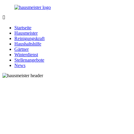
Zurück
zum
Inhalt
1-
Alles
Hausmeister.de
rund
Startseite
um
Hausmeister
Ihren
Reinigungskraft
Haushalt
Haushaltshilfe
Gärtner
Winterdienst
Stellenangebote
News