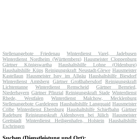
Stellenangebote Friedenau
Winterdienst Varel, Jadebusen
Winterdienst Nordheim (Württemberg)
Hausmeister Cloppenburg
Gärtner Königswartha
Haushaltshilfe Lohne (Oldenburg)
Haushaltshilfe Küps
Reinigungskraft Neustadt-Glewe
Hausmeister
Kastellaun
Hausmeister Isny im Allgäu
Haushaltshilfe Biesdorf
Winterdienst Amtsberg
Gärtner Großhabersdorf
Reinigungskraft
Lichtentanne
Winterdienst Remscheid
Gärtner Bernried,
Niederbayern
Gärtner Pfinztal
Reinigungskraft Stade
Winterdienst
Rhede, Westfalen
Winterdienst Malchow, Mecklenburg
Stellenangebote Gardelegen
Haushaltshilfe Langquaid
Hausmeister
Cölbe
Winterdienst Ebersburg
Haushaltshilfe Schiefbahn
Gärtner
Radeburg
Reinigungskraft Aldenhoven bei Jülich
Hausmeister
Grettstadt
Winterdienst Heiligenhafen, Holstein
Haushaltshilfe
Eschringen
Suchen (Dienstleistung und Ort):