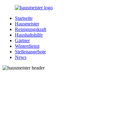
Zurück
zum
Startseite
Inhalt
1-
Alles
Hausmeister
Hausmeister.de
rund
Reinigungskraft
um
Haushaltshilfe
Ihren
Gärtner
Haushalt
Winterdienst
Stellenangebote
News