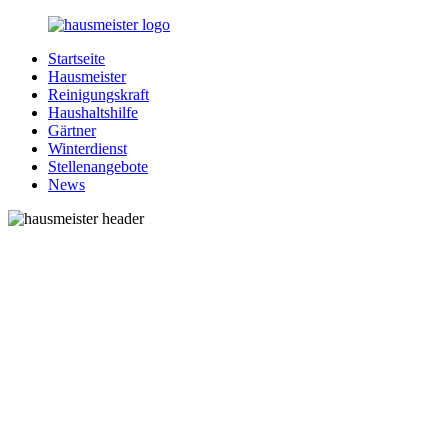
Zurück
zum
Startseite
Inhalt
1-
Alles
Hausmeister
Hausmeister.de
rund
Reinigungskraft
um
Haushaltshilfe
Ihren
Gärtner
Haushalt
Winterdienst
Stellenangebote
News