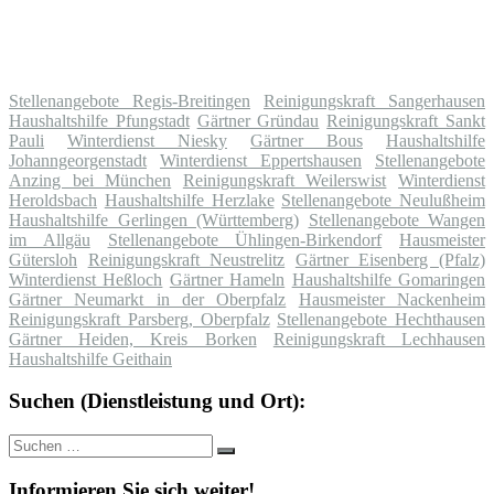
Stellenangebote Regis-Breitingen
Reinigungskraft Sangerhausen
Haushaltshilfe Pfungstadt
Gärtner Gründau
Reinigungskraft Sankt
Pauli
Winterdienst Niesky
Gärtner Bous
Haushaltshilfe
Johanngeorgenstadt
Winterdienst Eppertshausen
Stellenangebote
Anzing bei München
Reinigungskraft Weilerswist
Winterdienst
Heroldsbach
Haushaltshilfe Herzlake
Stellenangebote Neulußheim
Haushaltshilfe Gerlingen (Württemberg)
Stellenangebote Wangen
im Allgäu
Stellenangebote Ühlingen-Birkendorf
Hausmeister
Gütersloh
Reinigungskraft Neustrelitz
Gärtner Eisenberg (Pfalz)
Winterdienst Heßloch
Gärtner Hameln
Haushaltshilfe Gomaringen
Gärtner Neumarkt in der Oberpfalz
Hausmeister Nackenheim
Reinigungskraft Parsberg, Oberpfalz
Stellenangebote Hechthausen
Gärtner Heiden, Kreis Borken
Reinigungskraft Lechhausen
Haushaltshilfe Geithain
Suchen (Dienstleistung und Ort):
Suche
Suchen
nach:
Informieren Sie sich weiter!