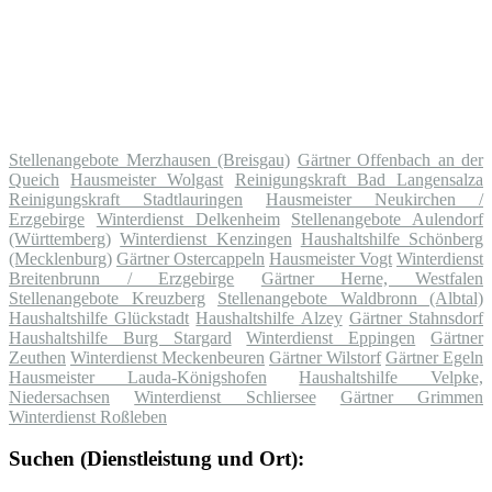
Stellenangebote Merzhausen (Breisgau)
Gärtner Offenbach an der
Queich
Hausmeister Wolgast
Reinigungskraft Bad Langensalza
Reinigungskraft Stadtlauringen
Hausmeister Neukirchen /
Erzgebirge
Winterdienst Delkenheim
Stellenangebote Aulendorf
(Württemberg)
Winterdienst Kenzingen
Haushaltshilfe Schönberg
(Mecklenburg)
Gärtner Ostercappeln
Hausmeister Vogt
Winterdienst
Breitenbrunn / Erzgebirge
Gärtner Herne, Westfalen
Stellenangebote Kreuzberg
Stellenangebote Waldbronn (Albtal)
Haushaltshilfe Glückstadt
Haushaltshilfe Alzey
Gärtner Stahnsdorf
Haushaltshilfe Burg Stargard
Winterdienst Eppingen
Gärtner
Zeuthen
Winterdienst Meckenbeuren
Gärtner Wilstorf
Gärtner Egeln
Hausmeister Lauda-Königshofen
Haushaltshilfe Velpke,
Niedersachsen
Winterdienst Schliersee
Gärtner Grimmen
Winterdienst Roßleben
Suchen (Dienstleistung und Ort):