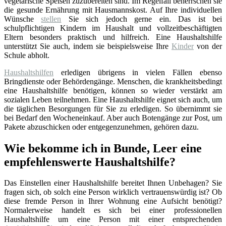
vegetarische Speisen zuzubereiten sind. Im Regelfall beherrschen sie
die gesunde Ernährung mit Hausmannskost. Auf Ihre individuellen
Wünsche
stellen
Sie sich jedoch gerne ein. Das ist bei
schulpflichtigen Kindern im Haushalt und vollzeitbeschäftigten
Eltern besonders praktisch und hilfreich. Eine Haushaltshilfe
unterstützt Sie auch, indem sie beispielsweise Ihre
Kinder
von der
Schule abholt.
Haushaltshilfen
erledigen übrigens in vielen Fällen ebenso
Bringdienste oder Behördengänge. Menschen, die krankheitsbedingt
eine Haushaltshilfe benötigen, können so wieder verstärkt am
sozialen Leben teilnehmen. Eine Haushaltshilfe eignet sich auch, um
die täglichen Besorgungen für Sie zu erledigen. So übernimmt sie
bei Bedarf den Wocheneinkauf. Aber auch Botengänge zur Post, um
Pakete abzuschicken oder entgegenzunehmen, gehören dazu.
Wie bekomme ich in Bunde, Leer eine
empfehlenswerte Haushaltshilfe?
Das Einstellen einer Haushaltshilfe bereitet Ihnen Unbehagen? Sie
fragen sich, ob solch eine Person wirklich vertrauenswürdig ist? Ob
diese fremde Person in Ihrer Wohnung eine Aufsicht benötigt?
Normalerweise handelt es sich bei einer professionellen
Haushaltshilfe um eine Person mit einer entsprechenden