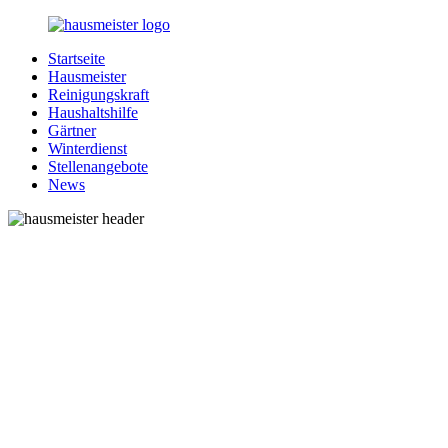
Zurück
zum
Startseite
Inhalt
1-
Alles
Hausmeister
Hausmeister.de
rund
Reinigungskraft
um
Haushaltshilfe
Ihren
Gärtner
Haushalt
Winterdienst
Stellenangebote
News