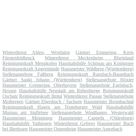
Winterdienst Ahlen, Westfalen
Gärtner Emmering, Kreis
Fürstenfeldbruck
Winterdienst Meckenheim, Rheinland
Reinigungskraft Mengkofen
Haushaltshilfe Schönau am Königssee
Reinigungskraft Angermünde
Hausmeister Wildberg (Württemberg)
Stellenangebote Faßberg
Reinigungskraft Ransbach-Baumbach
Gärtner Sankt Johann (Württemberg)
Stellenangebote Höxter
Hausmeister Germering, Oberbayern
Stellenangebote Egelsbach,
Hessen
Haushaltshilfe Neustadt am Rübenberge
Reinigungskraft
Oschatz
Reinigungskraft Ilmtal
Winterdienst Passau
Stellenangebote
Molbergen
Gärtner Ebersbach / Sachsen
Hausmeister Brombachtal
Reinigungskraft Hagen am Teutoburger Wald
Haushaltshilfe
Murnau am Staffelsee
Stellenangebote Windhagen, Westerwald
Hausmeister Meiningen
Hausmeister Cappeln (Oldenburg)
Haushaltshilfe Vaihingen
Winterdienst Gefrees
Hausmeister Buch
bei Illertissen
Hausmeister Oppenheim
Hausmeister Amorbach