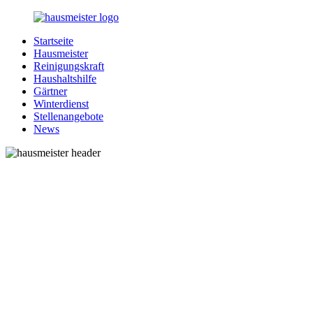
Zurück
zum
Startseite
Inhalt
1-
Alles
Hausmeister
Hausmeister.de
rund
Reinigungskraft
um
Haushaltshilfe
Ihren
Gärtner
Haushalt
Winterdienst
Stellenangebote
News