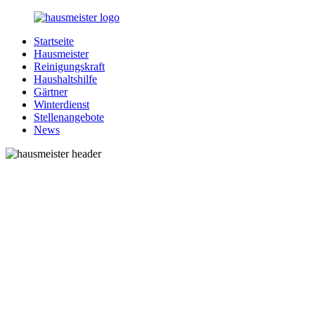
Zurück
zum
Startseite
Inhalt
1-
Alles
Hausmeister
Hausmeister.de
rund
Reinigungskraft
um
Haushaltshilfe
Ihren
Gärtner
Haushalt
Winterdienst
Stellenangebote
News