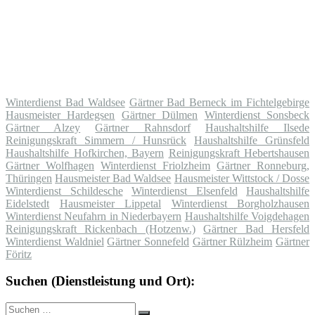
Winterdienst Bad Waldsee
Gärtner Bad Berneck im Fichtelgebirge
Hausmeister Hardegsen
Gärtner Dülmen
Winterdienst Sonsbeck
Gärtner Alzey
Gärtner Rahnsdorf
Haushaltshilfe Ilsede
Reinigungskraft Simmern / Hunsrück
Haushaltshilfe Grünsfeld
Haushaltshilfe Hofkirchen, Bayern
Reinigungskraft Hebertshausen
Gärtner Wolfhagen
Winterdienst Friolzheim
Gärtner Ronneburg,
Thüringen
Hausmeister Bad Waldsee
Hausmeister Wittstock / Dosse
Winterdienst Schildesche
Winterdienst Elsenfeld
Haushaltshilfe
Eidelstedt
Hausmeister Lippetal
Winterdienst Borgholzhausen
Winterdienst Neufahrn in Niederbayern
Haushaltshilfe Voigdehagen
Reinigungskraft Rickenbach (Hotzenw.)
Gärtner Bad Hersfeld
Winterdienst Waldniel
Gärtner Sonnefeld
Gärtner Rülzheim
Gärtner
Föritz
Suchen (Dienstleistung und Ort):
Suche