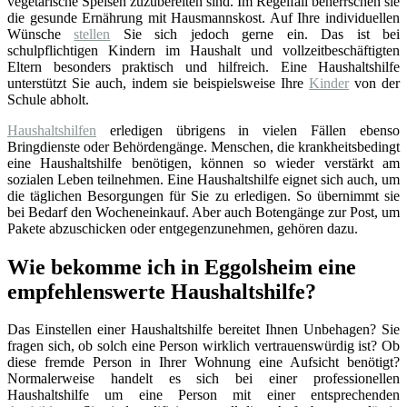
vegetarische Speisen zuzubereiten sind. Im Regelfall beherrschen sie
die gesunde Ernährung mit Hausmannskost. Auf Ihre individuellen
Wünsche
stellen
Sie sich jedoch gerne ein. Das ist bei
schulpflichtigen Kindern im Haushalt und vollzeitbeschäftigten
Eltern besonders praktisch und hilfreich. Eine Haushaltshilfe
unterstützt Sie auch, indem sie beispielsweise Ihre
Kinder
von der
Schule abholt.
Haushaltshilfen
erledigen übrigens in vielen Fällen ebenso
Bringdienste oder Behördengänge. Menschen, die krankheitsbedingt
eine Haushaltshilfe benötigen, können so wieder verstärkt am
sozialen Leben teilnehmen. Eine Haushaltshilfe eignet sich auch, um
die täglichen Besorgungen für Sie zu erledigen. So übernimmt sie
bei Bedarf den Wocheneinkauf. Aber auch Botengänge zur Post, um
Pakete abzuschicken oder entgegenzunehmen, gehören dazu.
Wie bekomme ich in Eggolsheim eine
empfehlenswerte Haushaltshilfe?
Das Einstellen einer Haushaltshilfe bereitet Ihnen Unbehagen? Sie
fragen sich, ob solch eine Person wirklich vertrauenswürdig ist? Ob
diese fremde Person in Ihrer Wohnung eine Aufsicht benötigt?
Normalerweise handelt es sich bei einer professionellen
Haushaltshilfe um eine Person mit einer entsprechenden