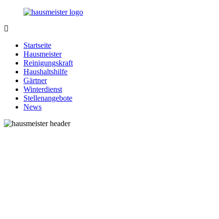
Zurück
zum
Inhalt
1-
Alles
Hausmeister.de
rund
Startseite
um
Hausmeister
Ihren
Reinigungskraft
Haushalt
Haushaltshilfe
Gärtner
Winterdienst
Stellenangebote
News