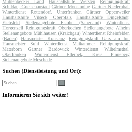
Mühlenbecker Land
Haushaltshilfe Wersten
Reinigungskraft
Schildau, Gneisenaustadt
Gärtner Moosinning
Gärtner Niedernhall
Winterdienst Rottendorf, Unterfranken
Gärtner Oppenweiler
Haushaltshilfe Vilseck, Oberpfalz
Haushaltshilfe Dingelstädt,
Eichsfeld
Stellenangebote Eslohe (Sauerland)
Winterdienst
Horgenzell
Reinigungskraft Oberkochen
Stellenangebote Alheim
Stellenangebote Mühlhausen (Kraichgau)
Winterdienst Rheinfelden
(Baden)
Hausmeister Konstanz
Reinigungskraft Gars am Inn
Hausmeister Suhl
Winterdienst Maikammer
Reinigungskraft
Materborn
Gärtner Bardowick
Winterdienst Wilhelmsthal,
Oberfranken
Winterdienst Ellerbek, Kreis Pinneberg
Stellenangebote Meschede
Suchen (Dienstleistung und Ort):
Suche
Suchen
nach:
Informieren Sie sich weiter!