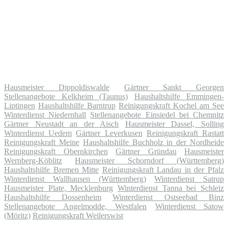
Hausmeister Dippoldiswalde
Gärtner Sankt Georgen
Stellenangebote Kelkheim (Taunus)
Haushaltshilfe Emmingen-
Liptingen
Haushaltshilfe Barntrup
Reinigungskraft Kochel am See
Winterdienst Niedernhall
Stellenangebote Einsiedel bei Chemnitz
Gärtner Neustadt an der Aisch
Hausmeister Dassel, Solling
Winterdienst Uedem
Gärtner Leverkusen
Reinigungskraft Rastatt
Reinigungskraft Meine
Haushaltshilfe Buchholz in der Nordheide
Reinigungskraft Obernkirchen
Gärtner Gründau
Hausmeister
Wernberg-Köblitz
Hausmeister Schorndorf (Württemberg)
Haushaltshilfe Bremen Mitte
Reinigungskraft Landau in der Pfalz
Winterdienst Wallhausen (Württemberg)
Winterdienst Satrup
Hausmeister Plate, Mecklenburg
Winterdienst Tanna bei Schleiz
Haushaltshilfe Dossenheim
Winterdienst Ostseebad Binz
Stellenangebote Angelmodde, Westfalen
Winterdienst Satow
(Möritz)
Reinigungskraft Weilerswist