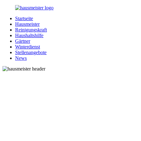
Zurück
zum
Startseite
Inhalt
1-
Alles
Hausmeister
Hausmeister.de
rund
Reinigungskraft
um
Haushaltshilfe
Ihren
Gärtner
Haushalt
Winterdienst
Stellenangebote
News