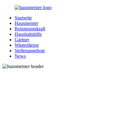
Zurück
zum
Startseite
Inhalt
1-
Alles
Hausmeister
Hausmeister.de
rund
Reinigungskraft
um
Haushaltshilfe
Ihren
Gärtner
Haushalt
Winterdienst
Stellenangebote
News