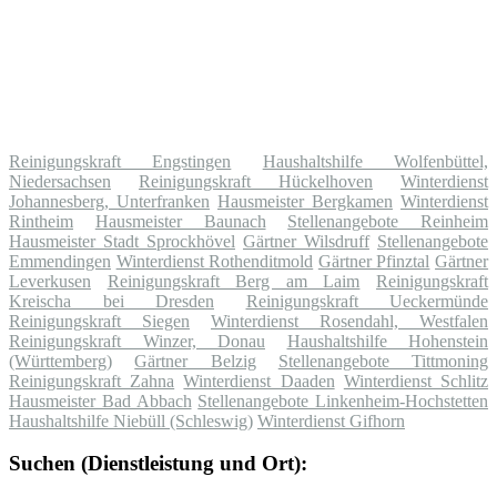
Reinigungskraft Engstingen
Haushaltshilfe Wolfenbüttel,
Niedersachsen
Reinigungskraft Hückelhoven
Winterdienst
Johannesberg, Unterfranken
Hausmeister Bergkamen
Winterdienst
Rintheim
Hausmeister Baunach
Stellenangebote Reinheim
Hausmeister Stadt Sprockhövel
Gärtner Wilsdruff
Stellenangebote
Emmendingen
Winterdienst Rothenditmold
Gärtner Pfinztal
Gärtner
Leverkusen
Reinigungskraft Berg am Laim
Reinigungskraft
Kreischa bei Dresden
Reinigungskraft Ueckermünde
Reinigungskraft Siegen
Winterdienst Rosendahl, Westfalen
Reinigungskraft Winzer, Donau
Haushaltshilfe Hohenstein
(Württemberg)
Gärtner Belzig
Stellenangebote Tittmoning
Reinigungskraft Zahna
Winterdienst Daaden
Winterdienst Schlitz
Hausmeister Bad Abbach
Stellenangebote Linkenheim-Hochstetten
Haushaltshilfe Niebüll (Schleswig)
Winterdienst Gifhorn
Suchen (Dienstleistung und Ort):