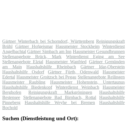
Gärtner Winterbach bei Schorndorf, Württemberg
Reinigungskraft
Brühl
Gärtner Hofgeismar
Hausmeister Stockheim
Winterdienst
Angelbachtal
Gärtner Simbach am Inn
Hausmeister Gesundbrunnen
Stellenangebote Brück, Mark
Winterdienst Eging am See
Stellenangebote Elztal
Hausmeister Wanfried
Gärtner Gemünden
am Main
Haushaltshilfe Rheinbach
Gärtner Idar-Oberstein
Haushaltshilfe Osdorf
Gärtner Fürth, Odenwald
Hausmeister
Edertal
Hausmeister Groitzsch bei Pegau
Stellenangebote Reilingen
Hausmeister Raubling
Hausmeister Hohenstein, Untertaunus
Haushaltshilfe Biedenkopf
Winterdienst Weinbach
Hausmeister
Berghofen
Reinigungskraft Markgröningen
Haushaltshilfe
Bestensee
Stellenangebote Bad Birnbach, Rottal
Haushaltshilfe
Pinneberg
Haushaltshilfe Weyhe bei Bremen
Haushaltshilfe
Bochold
Suchen (Dienstleistung und Ort):