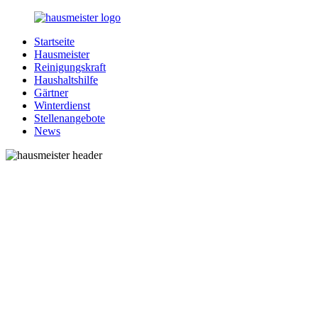
Zurück
zum
Startseite
Inhalt
1-
Alles
Hausmeister
Hausmeister.de
rund
Reinigungskraft
um
Haushaltshilfe
Ihren
Gärtner
Haushalt
Winterdienst
Stellenangebote
News