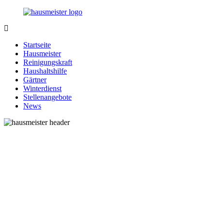
Zurück
zum
Inhalt
1-
Alles
Hausmeister.de
rund
Startseite
um
Hausmeister
Ihren
Reinigungskraft
Haushalt
Haushaltshilfe
Gärtner
Winterdienst
Stellenangebote
News