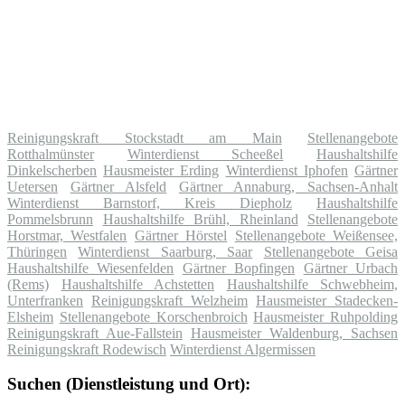
Reinigungskraft Stockstadt am Main
Stellenangebote
Rotthalmünster
Winterdienst Scheeßel
Haushaltshilfe
Dinkelscherben
Hausmeister Erding
Winterdienst Iphofen
Gärtner
Uetersen
Gärtner Alsfeld
Gärtner Annaburg, Sachsen-Anhalt
Winterdienst Barnstorf, Kreis Diepholz
Haushaltshilfe
Pommelsbrunn
Haushaltshilfe Brühl, Rheinland
Stellenangebote
Horstmar, Westfalen
Gärtner Hörstel
Stellenangebote Weißensee,
Thüringen
Winterdienst Saarburg, Saar
Stellenangebote Geisa
Haushaltshilfe Wiesenfelden
Gärtner Bopfingen
Gärtner Urbach
(Rems)
Haushaltshilfe Achstetten
Haushaltshilfe Schwebheim,
Unterfranken
Reinigungskraft Welzheim
Hausmeister Stadecken-
Elsheim
Stellenangebote Korschenbroich
Hausmeister Ruhpolding
Reinigungskraft Aue-Fallstein
Hausmeister Waldenburg, Sachsen
Reinigungskraft Rodewisch
Winterdienst Algermissen
Suchen (Dienstleistung und Ort):