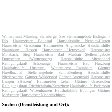
Winterdienst Münsing, Starnberger See
Stellenangebote Eislingen /
Fils
Hausmeister Baunatal
Haushaltshilfe Neheim-Hüsten
Hausmeister Grasbrunn
Hausmeister Altglienicke
Haushaltshilfe
Naumburg, Hessen
Hausmeister Hermeskeil
Hausmeister
Morsbach, Sieg
Hausmeister Bad Muskau
Stellenangebote
Dornstetten (Württemberg)
Haushaltshilfe Michendorf
Reinigungskraft Schonungen
Hausmeister Bad Harzburg
Haushaltshilfe Unstruttal
Winterdienst Raunheim
Gärtner
Haselbachtal
Stellenangebote Schmallenberg
Haushaltshilfe
Niederwartha
Gärtner Waldershof
Gärtner Auenwald
Hausmeister
Langen (Hessen)
Hausmeister Lehen
Gärtner Ursensollen
Reinigungskraft Friedrichshain-Kreuzberg
Haushaltshilfe Paderborn
Reinigungskraft Witzenhausen
Haushaltshilfe Eppingen
Gärtner
Meßstetten
Hausmeister Niederaichbach
Suchen (Dienstleistung und Ort):