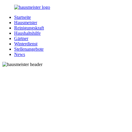
Zurück
zum
Startseite
Inhalt
1-
Alles
Hausmeister
Hausmeister.de
rund
Reinigungskraft
um
Haushaltshilfe
Ihren
Gärtner
Haushalt
Winterdienst
Stellenangebote
News