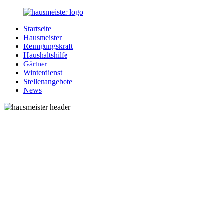
Zurück
zum
Startseite
Inhalt
1-
Alles
Hausmeister
Hausmeister.de
rund
Reinigungskraft
um
Haushaltshilfe
Ihren
Gärtner
Haushalt
Winterdienst
Stellenangebote
News