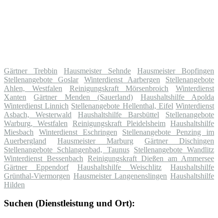
Gärtner Trebbin
Hausmeister Sehnde
Hausmeister Bopfingen
Stellenangebote Goslar
Winterdienst Aarbergen
Stellenangebote
Ahlen, Westfalen
Reinigungskraft Mörsenbroich
Winterdienst
Xanten
Gärtner Menden (Sauerland)
Haushaltshilfe Apolda
Winterdienst Linnich
Stellenangebote Hellenthal, Eifel
Winterdienst
Asbach, Westerwald
Haushaltshilfe Barsbüttel
Stellenangebote
Warburg, Westfalen
Reinigungskraft Pleidelsheim
Haushaltshilfe
Miesbach
Winterdienst Eschringen
Stellenangebote Penzing im
Auerbergland
Hausmeister Marburg
Gärtner Dischingen
Stellenangebote Schlangenbad, Taunus
Stellenangebote Wandlitz
Winterdienst Bessenbach
Reinigungskraft Dießen am Ammersee
Gärtner Eppendorf
Haushaltshilfe Weischlitz
Haushaltshilfe
Grünthal-Viermorgen
Hausmeister Langenenslingen
Haushaltshilfe
Hilden
Suchen (Dienstleistung und Ort):