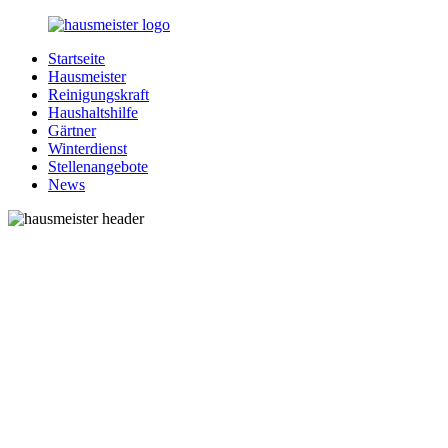
Zurück
zum
Startseite
Inhalt
1-
Alles
Hausmeister
Hausmeister.de
rund
Reinigungskraft
um
Haushaltshilfe
Ihren
Gärtner
Haushalt
Winterdienst
Stellenangebote
News