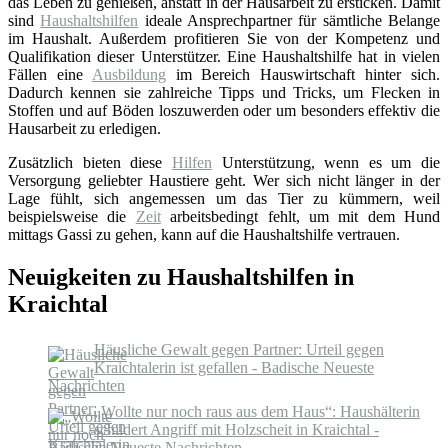
das Leben zu genießen, anstatt in der Hausarbeit zu ersticken. Damit
sind
Haushaltshilfen
ideale Ansprechpartner für sämtliche Belange
im Haushalt. Außerdem profitieren Sie von der Kompetenz und
Qualifikation dieser Unterstützer. Eine Haushaltshilfe hat in vielen
Fällen eine
Ausbildung
im Bereich Hauswirtschaft hinter sich.
Dadurch kennen sie zahlreiche Tipps und Tricks, um Flecken in
Stoffen und auf Böden loszuwerden oder um besonders effektiv die
Hausarbeit zu erledigen.
Zusätzlich bieten diese
Hilfen
Unterstützung, wenn es um die
Versorgung geliebter Haustiere geht. Wer sich nicht länger in der
Lage fühlt, sich angemessen um das Tier zu kümmern, weil
beispielsweise die
Zeit
arbeitsbedingt fehlt, um mit dem Hund
mittags Gassi zu gehen, kann auf die Haushaltshilfe vertrauen.
Neuigkeiten zu Haushaltshilfen in
Kraichtal
Häusliche Gewalt gegen Partner: Urteil gegen
Kraichtalerin ist gefallen - Badische Neueste
Nachrichten
„Wollte nur noch raus aus dem Haus“: Haushälterin
schildert Angriff mit Holzscheit in Kraichtal -
Badische Neueste Nachrichten