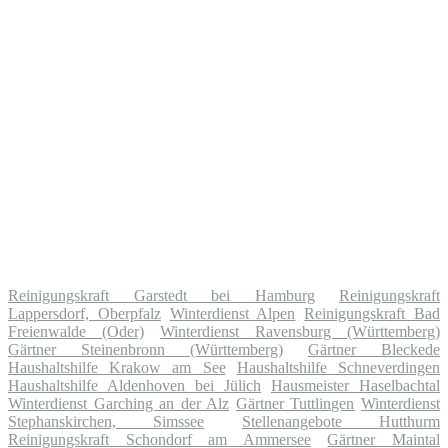
Reinigungskraft Garstedt bei Hamburg
Reinigungskraft
Lappersdorf, Oberpfalz
Winterdienst Alpen
Reinigungskraft Bad
Freienwalde (Oder)
Winterdienst Ravensburg (Württemberg)
Gärtner Steinenbronn (Württemberg)
Gärtner Bleckede
Haushaltshilfe Krakow am See
Haushaltshilfe Schneverdingen
Haushaltshilfe Aldenhoven bei Jülich
Hausmeister Haselbachtal
Winterdienst Garching an der Alz
Gärtner Tuttlingen
Winterdienst
Stephanskirchen, Simssee
Stellenangebote Hutthurm
Reinigungskraft Schondorf am Ammersee
Gärtner Maintal