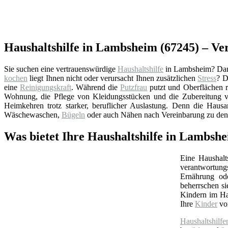
Haushaltshilfe in Lambsheim (67245) – Ver
Sie suchen eine vertrauenswürdige
Haushaltshilfe
in Lambsheim? Dann
kochen
liegt Ihnen nicht oder verursacht Ihnen zusätzlichen
Stress
? D
eine
Reinigungskraft
. Während die
Putzfrau
putzt und Oberflächen re
Wohnung, die Pflege von Kleidungsstücken und die Zubereitung v
Heimkehren trotz starker, beruflicher Auslastung. Denn die Hausar
Wäschewaschen,
Bügeln
oder auch Nähen nach Vereinbarung zu den
Was bietet Ihre Haushaltshilfe in Lambshe
Eine Haushalt
verantwortungs
Ernährung ode
beherrschen s
Kindern im Hau
Ihre
Kinder
von
Haushaltshilfe