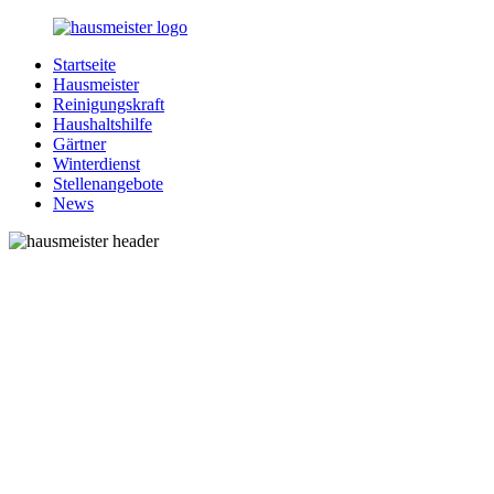
Zurück
zum
Startseite
Inhalt
1-
Alles
Hausmeister
Hausmeister.de
rund
Reinigungskraft
um
Haushaltshilfe
Ihren
Gärtner
Haushalt
Winterdienst
Stellenangebote
News