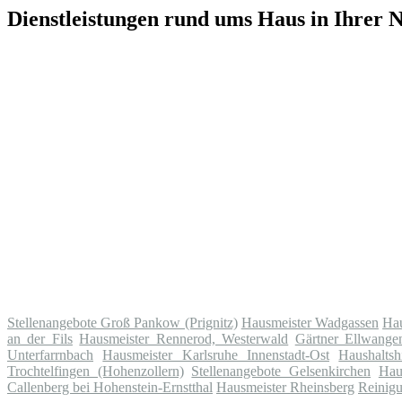
Dienstleistungen rund ums Haus in Ihrer 
Stellenangebote Groß Pankow (Prignitz)
Hausmeister Wadgassen
Hau
an der Fils
Hausmeister Rennerod, Westerwald
Gärtner Ellwangen
Unterfarrnbach
Hausmeister Karlsruhe Innenstadt-Ost
Haushaltsh
Trochtelfingen (Hohenzollern)
Stellenangebote Gelsenkirchen
Hau
Callenberg bei Hohenstein-Ernstthal
Hausmeister Rheinsberg
Reinigu