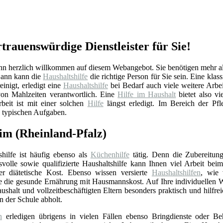
trauenswürdige Dienstleister für Sie!
 herzlich willkommen auf diesem Webangebot. Sie benötigen mehr al
ann kann die
Haushaltshilfe
die richtige Person für Sie sein. Eine klas
inigt, erledigt eine
Haushaltshilfe
bei Bedarf auch viele weitere Arbei
on Mahlzeiten verantwortlich. Eine
Hilfe im Haushalt
bietet also vi
beit ist mit einer solchen
Hilfe
längst erledigt. Im Bereich der Pf
 typischen Aufgaben.
im (Rheinland-Pfalz)
shilfe ist häufig ebenso als
Küchenhilfe
tätig. Denn die Zubereitung
volle sowie qualifizierte Haushaltshilfe kann Ihnen viel Arbeit bei
r diätetische Kost. Ebenso wissen versierte
Haushaltshilfen
, wie 
ie die gesunde Ernährung mit Hausmannskost. Auf Ihre individuellen
shalt und vollzeitbeschäftigten Eltern besonders praktisch und hilfrei
 der Schule abholt.
n
erledigen übrigens in vielen Fällen ebenso Bringdienste oder Be