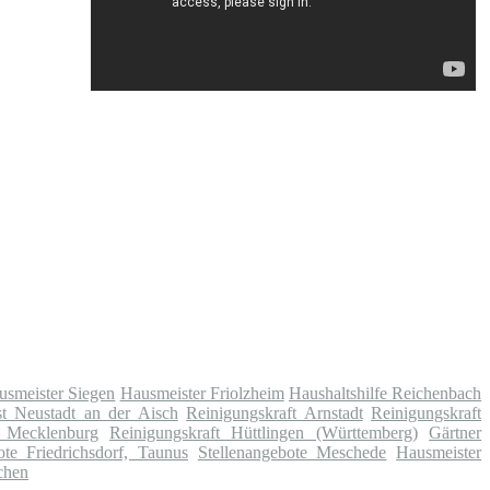
usmeister Siegen
Hausmeister Friolzheim
Haushaltshilfe Reichenbach
st Neustadt an der Aisch
Reinigungskraft Arnstadt
Reinigungskraft
 Mecklenburg
Reinigungskraft Hüttlingen (Württemberg)
Gärtner
ote Friedrichsdorf, Taunus
Stellenangebote Meschede
Hausmeister
chen