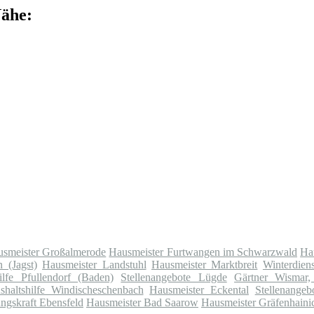
Nähe:
smeister Großalmerode
Hausmeister Furtwangen im Schwarzwald
Ha
 (Jagst)
Hausmeister Landstuhl
Hausmeister Marktbreit
Winterdien
ilfe Pfullendorf (Baden)
Stellenangebote Lügde
Gärtner Wismar,
shaltshilfe Windischeschenbach
Hausmeister Eckental
Stellenangeb
ngskraft Ebensfeld
Hausmeister Bad Saarow
Hausmeister Gräfenhaini