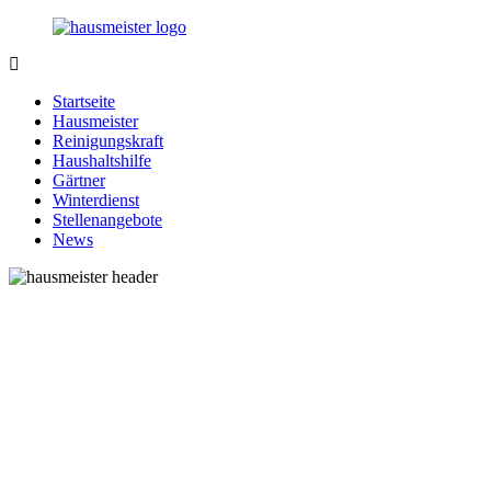
Zurück
zum
Inhalt
1-
Alles
Hausmeister.de
rund
Startseite
um
Hausmeister
Ihren
Reinigungskraft
Haushalt
Haushaltshilfe
Gärtner
Winterdienst
Stellenangebote
News