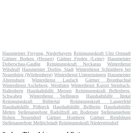
Hausmeister Freyung, Niederbayern
Reinigungskraft Ulm Oststadt
Gärtner Borken (Hessen)
Gärtner Freden (Leine)
Hausmeister
Doberschau-Gaußig
Reinigungskraft Neckarau
Winterdienst
Wilsdruff
Hausmeister Dorfen, Stadt
Winterdienst Schömberg bei
Neuenbürg (Württemberg)
Winterdienst Unterensingen
Hausmeister
Ahrensburg
Winterdienst Laufach
Gärtner Brombachtal
Winterdienst Ascheberg, Westfalen
Winterdienst Kurort Steinbach-
Hallenberg
Haushaltshilfe Merzen
Reinigungskraft Bellenberg,
Schwaben
Winterdienst Stellingen
Haushaltshilfe Ilmtal
Reinigungskraft Bühlertal
Reinigungskraft Langerfeld
Haushaltshilfe Pößneck
Haushaltshilfe Bellheim
Haushaltshilfe
Metten
Stellenangebote Radolfzell am Bodensee
Stellenangebote
Hohen Neuendorf
Gärtner Homberg
Gärtner Rendsburg
Stellenangebote Mellrichstadt
Reinigungskraft Niedergörsdorf