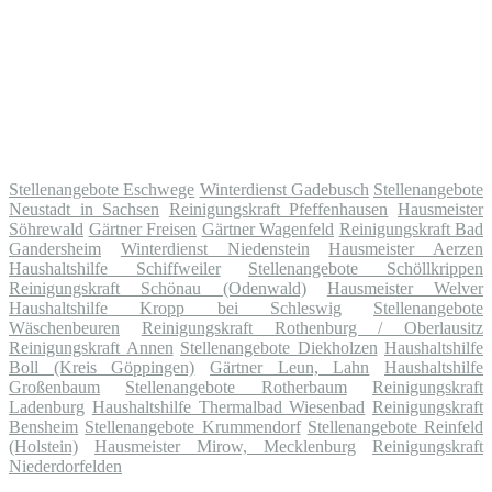
Stellenangebote Eschwege
Winterdienst Gadebusch
Stellenangebote
Neustadt in Sachsen
Reinigungskraft Pfeffenhausen
Hausmeister
Söhrewald
Gärtner Freisen
Gärtner Wagenfeld
Reinigungskraft Bad
Gandersheim
Winterdienst Niedenstein
Hausmeister Aerzen
Haushaltshilfe Schiffweiler
Stellenangebote Schöllkrippen
Reinigungskraft Schönau (Odenwald)
Hausmeister Welver
Haushaltshilfe Kropp bei Schleswig
Stellenangebote
Wäschenbeuren
Reinigungskraft Rothenburg / Oberlausitz
Reinigungskraft Annen
Stellenangebote Diekholzen
Haushaltshilfe
Boll (Kreis Göppingen)
Gärtner Leun, Lahn
Haushaltshilfe
Großenbaum
Stellenangebote Rotherbaum
Reinigungskraft
Ladenburg
Haushaltshilfe Thermalbad Wiesenbad
Reinigungskraft
Bensheim
Stellenangebote Krummendorf
Stellenangebote Reinfeld
(Holstein)
Hausmeister Mirow, Mecklenburg
Reinigungskraft
Niederdorfelden