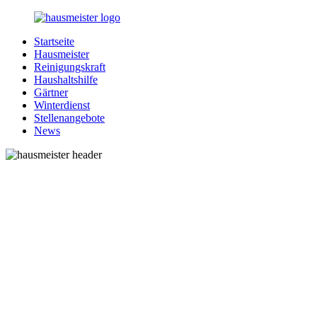
Zurück
zum
Startseite
Inhalt
1-
Alles
Hausmeister
Hausmeister.de
rund
Reinigungskraft
um
Haushaltshilfe
Ihren
Gärtner
Haushalt
Winterdienst
Stellenangebote
News