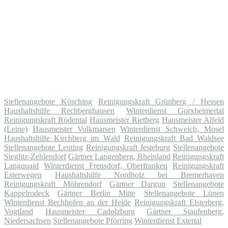
Stellenangebote Kösching
Reinigungskraft Grünberg / Hessen
Haushaltshilfe Rechberghausen
Winterdienst Gorxheimertal
Reinigungskraft Rödental
Hausmeister Rietberg
Hausmeister Alfeld
(Leine)
Hausmeister Volkmarsen
Winterdienst Schweich, Mosel
Haushaltshilfe Kirchberg im Wald
Reinigungskraft Bad Waldsee
Stellenangebote Lenting
Reinigungskraft Jesteburg
Stellenangebote
Steglitz-Zehlendorf
Gärtner Langenberg, Rheinland
Reinigungskraft
Langquaid
Winterdienst Frensdorf, Oberfranken
Reinigungskraft
Esterwegen
Haushaltshilfe Nordholz bei Bremerhaven
Reinigungskraft Möhrendorf
Gärtner Dargun
Stellenangebote
Kappelrodeck
Gärtner Berlin Mitte
Stellenangebote Lünen
Winterdienst Bechhofen an der Heide
Reinigungskraft Elsterberg,
Vogtland
Hausmeister Cadolzburg
Gärtner Staufenberg,
Niedersachsen
Stellenangebote Pförring
Winterdienst Extertal