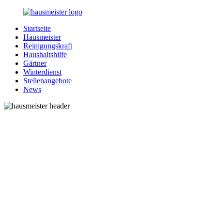
Zurück
zum
Startseite
Inhalt
1-
Alles
Hausmeister
Hausmeister.de
rund
Reinigungskraft
um
Haushaltshilfe
Ihren
Gärtner
Haushalt
Winterdienst
Stellenangebote
News