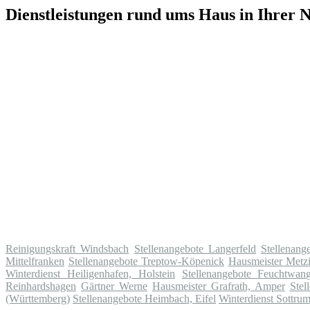
Dienstleistungen rund ums Haus in Ihrer 
Reinigungskraft Windsbach
Stellenangebote Langerfeld
Stellenang
Mittelfranken
Stellenangebote Treptow-Köpenick
Hausmeister Metz
Winterdienst Heiligenhafen, Holstein
Stellenangebote Feuchtwan
Reinhardshagen
Gärtner Werne
Hausmeister Grafrath, Amper
Stel
(Württemberg)
Stellenangebote Heimbach, Eifel
Winterdienst Sottru