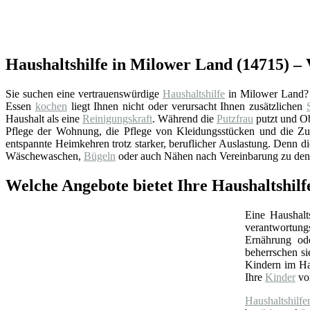
Haushaltshilfe in Milower Land (14715) – V
Sie suchen eine vertrauenswürdige
Haushaltshilfe
in Milower Land? 
Essen
kochen
liegt Ihnen nicht oder verursacht Ihnen zusätzlichen
Haushalt als eine
Reinigungskraft
. Während die
Putzfrau
putzt und Ob
Pflege der Wohnung, die Pflege von Kleidungsstücken und die Zu
entspannte Heimkehren trotz starker, beruflicher Auslastung. Denn di
Wäschewaschen,
Bügeln
oder auch Nähen nach Vereinbarung zu den
Welche Angebote bietet Ihre Haushaltshil
Eine Haushalt
verantwortungs
Ernährung ode
beherrschen s
Kindern im Hau
Ihre
Kinder
von
Haushaltshilfe