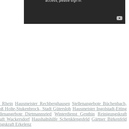
, Rhein
Hausmeister Rechberghausen
Stellenangebote Büchenbach,
oß Holte-Stukenbrock, Stadt Gütersloh
Hausmeister Ingolstadt-Etting
llenangebote Dietmannsried
Winterdienst Genthin
Reinigungskraft
aft Wackersdorf
Haushaltshilfe Schenklengsfeld
Gärtner Birkenfeld
ngskraft Erkelenz