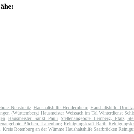
Nähe:
ebote Neustrelitz
Haushaltshilfe Heddernheim
Haushaltshilfe Urmitz
ingen (Württemberg)
Hausmeister Weissach im Tal
Winterdienst Schl
gen
Hausmeister Sankt Pauli
Stellenangebote Lemberg, Pfalz
Ste
lenangebote Büchen, Lauenburg
Reinigungskraft Barth
Reinigungskr
m, Kreis Rotenburg an der Wümme
Haushaltshilfe Saarbrücken
Reinigu