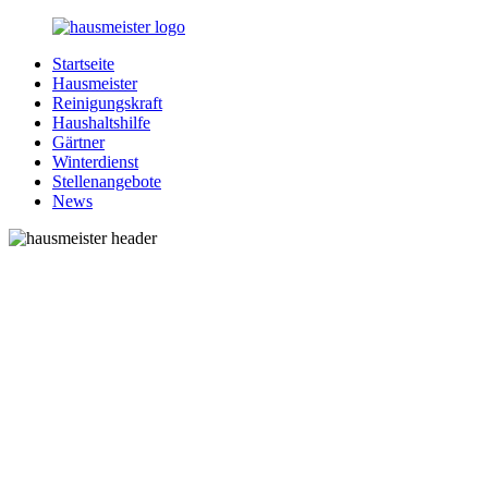
Zurück
zum
Startseite
Inhalt
1-
Alles
Hausmeister
Hausmeister.de
rund
Reinigungskraft
um
Haushaltshilfe
Ihren
Gärtner
Haushalt
Winterdienst
Stellenangebote
News