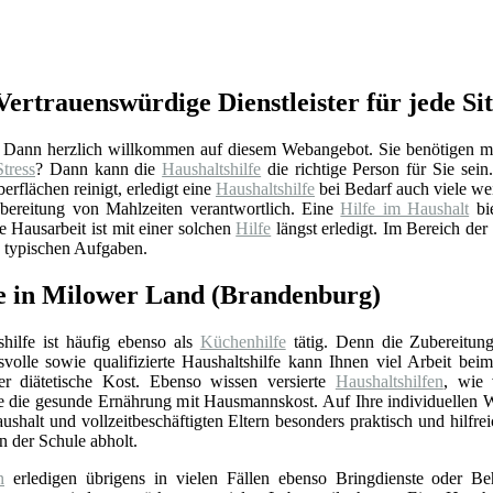
ertrauenswürdige Dienstleister für jede Sit
Dann herzlich willkommen auf diesem Webangebot. Sie benötigen me
Stress
? Dann kann die
Haushaltshilfe
die richtige Person für Sie sein
erflächen reinigt, erledigt eine
Haushaltshilfe
bei Bedarf auch viele wei
bereitung von Mahlzeiten verantwortlich. Eine
Hilfe im Haushalt
bie
e Hausarbeit ist mit einer solchen
Hilfe
längst erledigt. Im Bereich der
 typischen Aufgaben.
fe in Milower Land (Brandenburg)
shilfe ist häufig ebenso als
Küchenhilfe
tätig. Denn die Zubereitung
volle sowie qualifizierte Haushaltshilfe kann Ihnen viel Arbeit bei
r diätetische Kost. Ebenso wissen versierte
Haushaltshilfen
, wie 
ie die gesunde Ernährung mit Hausmannskost. Auf Ihre individuellen
shalt und vollzeitbeschäftigten Eltern besonders praktisch und hilfrei
 der Schule abholt.
n
erledigen übrigens in vielen Fällen ebenso Bringdienste oder Be