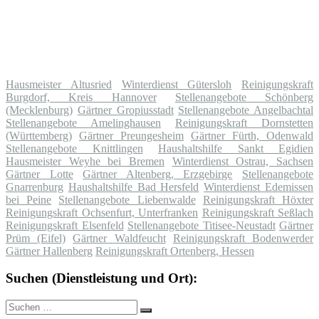
Hausmeister Altusried
Winterdienst Gütersloh
Reinigungskraft
Burgdorf, Kreis Hannover
Stellenangebote Schönberg
(Mecklenburg)
Gärtner Gropiusstadt
Stellenangebote Angelbachtal
Stellenangebote Amelinghausen
Reinigungskraft Dornstetten
(Württemberg)
Gärtner Preungesheim
Gärtner Fürth, Odenwald
Stellenangebote Knittlingen
Haushaltshilfe Sankt Egidien
Hausmeister Weyhe bei Bremen
Winterdienst Ostrau, Sachsen
Gärtner Lotte
Gärtner Altenberg, Erzgebirge
Stellenangebote
Gnarrenburg
Haushaltshilfe Bad Hersfeld
Winterdienst Edemissen
bei Peine
Stellenangebote Liebenwalde
Reinigungskraft Höxter
Reinigungskraft Ochsenfurt, Unterfranken
Reinigungskraft Seßlach
Reinigungskraft Elsenfeld
Stellenangebote Titisee-Neustadt
Gärtner
Prüm (Eifel)
Gärtner Waldfeucht
Reinigungskraft Bodenwerder
Gärtner Hallenberg
Reinigungskraft Ortenberg, Hessen
Suchen (Dienstleistung und Ort):
Suche
Suchen
nach: