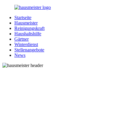
Zurück
zum
Startseite
Inhalt
1-
Alles
Hausmeister
Hausmeister.de
rund
Reinigungskraft
um
Haushaltshilfe
Ihren
Gärtner
Haushalt
Winterdienst
Stellenangebote
News