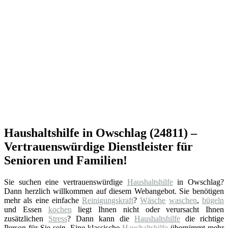
Haushaltshilfe in Owschlag (24811) –
Vertrauenswürdige Dienstleister für
Senioren und Familien!
Sie suchen eine vertrauenswürdige
Haushaltshilfe
in Owschlag?
Dann herzlich willkommen auf diesem Webangebot. Sie benötigen
mehr als eine einfache
Reinigungskraft
?
Wäsche
waschen
,
bügeln
und Essen
kochen
liegt Ihnen nicht oder verursacht Ihnen
zusätzlichen
Stress
? Dann kann die
Haushaltshilfe
die richtige
Person für Sie sein. Eine klassische
Haushaltshilfe
übernimmt mehr