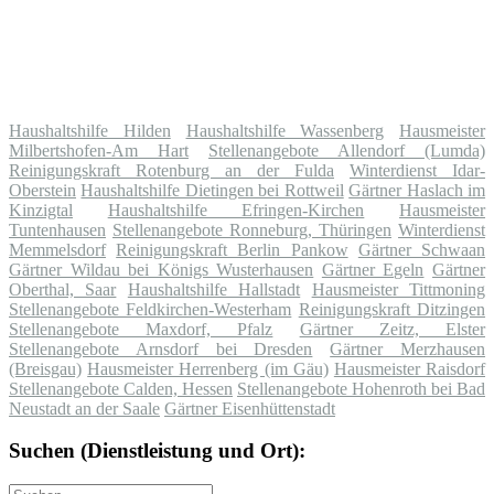
Haushaltshilfe Hilden
Haushaltshilfe Wassenberg
Hausmeister
Milbertshofen-Am Hart
Stellenangebote Allendorf (Lumda)
Reinigungskraft Rotenburg an der Fulda
Winterdienst Idar-
Oberstein
Haushaltshilfe Dietingen bei Rottweil
Gärtner Haslach im
Kinzigtal
Haushaltshilfe Efringen-Kirchen
Hausmeister
Tuntenhausen
Stellenangebote Ronneburg, Thüringen
Winterdienst
Memmelsdorf
Reinigungskraft Berlin Pankow
Gärtner Schwaan
Gärtner Wildau bei Königs Wusterhausen
Gärtner Egeln
Gärtner
Oberthal, Saar
Haushaltshilfe Hallstadt
Hausmeister Tittmoning
Stellenangebote Feldkirchen-Westerham
Reinigungskraft Ditzingen
Stellenangebote Maxdorf, Pfalz
Gärtner Zeitz, Elster
Stellenangebote Arnsdorf bei Dresden
Gärtner Merzhausen
(Breisgau)
Hausmeister Herrenberg (im Gäu)
Hausmeister Raisdorf
Stellenangebote Calden, Hessen
Stellenangebote Hohenroth bei Bad
Neustadt an der Saale
Gärtner Eisenhüttenstadt
Suchen (Dienstleistung und Ort):
Suche