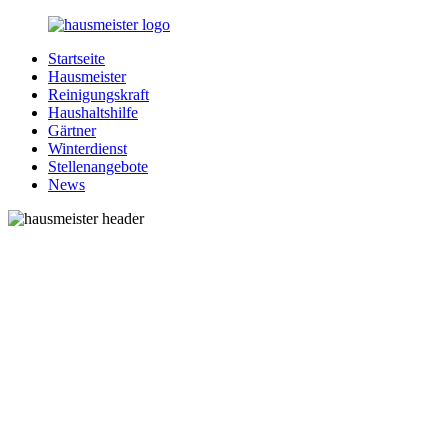
Zurück
zum
Startseite
Inhalt
1-
Alles
Hausmeister
Hausmeister.de
rund
Reinigungskraft
um
Haushaltshilfe
Ihren
Gärtner
Haushalt
Winterdienst
Stellenangebote
News