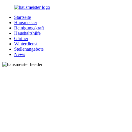
Zurück
zum
Startseite
Inhalt
1-
Alles
Hausmeister
Hausmeister.de
rund
Reinigungskraft
um
Haushaltshilfe
Ihren
Gärtner
Haushalt
Winterdienst
Stellenangebote
News