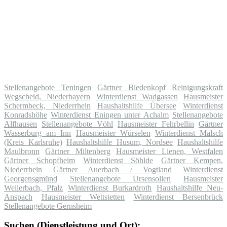
Stellenangebote Teningen
Gärtner Biedenkopf
Reinigungskraft
Wegscheid, Niederbayern
Winterdienst Wadgassen
Hausmeister
Schermbeck, Niederrhein
Haushaltshilfe Übersee
Winterdienst
Konradshöhe
Winterdienst Eningen unter Achalm
Stellenangebote
Alfhausen
Stellenangebote Vöhl
Hausmeister Fehrbellin
Gärtner
Wasserburg am Inn
Hausmeister Würselen
Winterdienst Malsch
(Kreis Karlsruhe)
Haushaltshilfe Husum, Nordsee
Haushaltshilfe
Maulbronn
Gärtner Miltenberg
Hausmeister Lienen, Westfalen
Gärtner Schopfheim
Winterdienst Söhlde
Gärtner Kempen,
Niederrhein
Gärtner Auerbach / Vogtland
Winterdienst
Georgensgmünd
Stellenangebote Ursensollen
Hausmeister
Weilerbach, Pfalz
Winterdienst Burkardroth
Haushaltshilfe Neu-
Anspach
Hausmeister Wettstetten
Winterdienst Bersenbrück
Stellenangebote Gernsheim
Suchen (Dienstleistung und Ort):