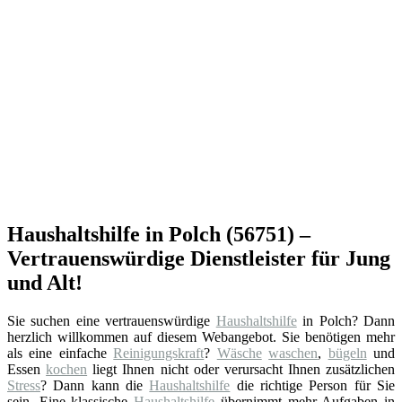
Haushaltshilfe in Polch (56751) –
Vertrauenswürdige Dienstleister für Jung
und Alt!
Sie suchen eine vertrauenswürdige
Haushaltshilfe
in Polch? Dann
herzlich willkommen auf diesem Webangebot. Sie benötigen mehr
als eine einfache
Reinigungskraft
?
Wäsche
waschen
,
bügeln
und
Essen
kochen
liegt Ihnen nicht oder verursacht Ihnen zusätzlichen
Stress
? Dann kann die
Haushaltshilfe
die richtige Person für Sie
sein. Eine klassische
Haushaltshilfe
übernimmt mehr Aufgaben in