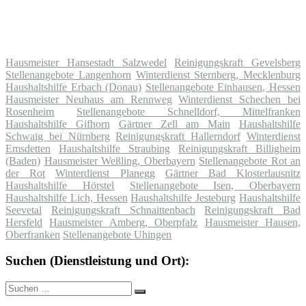
Hausmeister Hansestadt Salzwedel
Reinigungskraft Gevelsberg
Stellenangebote Langenhorn
Winterdienst Sternberg, Mecklenburg
Haushaltshilfe Erbach (Donau)
Stellenangebote Einhausen, Hessen
Hausmeister Neuhaus am Rennweg
Winterdienst Schechen bei
Rosenheim
Stellenangebote Schnelldorf, Mittelfranken
Haushaltshilfe Gifhorn
Gärtner Zell am Main
Haushaltshilfe
Schwaig bei Nürnberg
Reinigungskraft Hallerndorf
Winterdienst
Emsdetten
Haushaltshilfe Straubing
Reinigungskraft Billigheim
(Baden)
Hausmeister Weßling, Oberbayern
Stellenangebote Rot an
der Rot
Winterdienst Planegg
Gärtner Bad Klosterlausnitz
Haushaltshilfe Hörstel
Stellenangebote Isen, Oberbayern
Haushaltshilfe Lich, Hessen
Haushaltshilfe Jesteburg
Haushaltshilfe
Seevetal
Reinigungskraft Schnaittenbach
Reinigungskraft Bad
Hersfeld
Hausmeister Amberg, Oberpfalz
Hausmeister Hausen,
Oberfranken
Stellenangebote Uhingen
Suchen (Dienstleistung und Ort):
Suche
Suchen
nach: