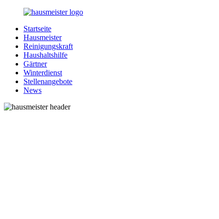
Zurück
zum
Startseite
Inhalt
1-
Alles
Hausmeister
Hausmeister.de
rund
Reinigungskraft
um
Haushaltshilfe
Ihren
Gärtner
Haushalt
Winterdienst
Stellenangebote
News