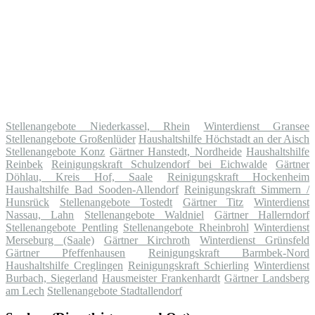
Stellenangebote Niederkassel, Rhein
Winterdienst Gransee
Stellenangebote Großenlüder
Haushaltshilfe Höchstadt an der Aisch
Stellenangebote Konz
Gärtner Hanstedt, Nordheide
Haushaltshilfe
Reinbek
Reinigungskraft Schulzendorf bei Eichwalde
Gärtner
Döhlau, Kreis Hof, Saale
Reinigungskraft Hockenheim
Haushaltshilfe Bad Sooden-Allendorf
Reinigungskraft Simmern /
Hunsrück
Stellenangebote Tostedt
Gärtner Titz
Winterdienst
Nassau, Lahn
Stellenangebote Waldniel
Gärtner Hallerndorf
Stellenangebote Pentling
Stellenangebote Rheinbrohl
Winterdienst
Merseburg (Saale)
Gärtner Kirchroth
Winterdienst Grünsfeld
Gärtner Pfeffenhausen
Reinigungskraft Barmbek-Nord
Haushaltshilfe Creglingen
Reinigungskraft Schierling
Winterdienst
Burbach, Siegerland
Hausmeister Frankenhardt
Gärtner Landsberg
am Lech
Stellenangebote Stadtallendorf