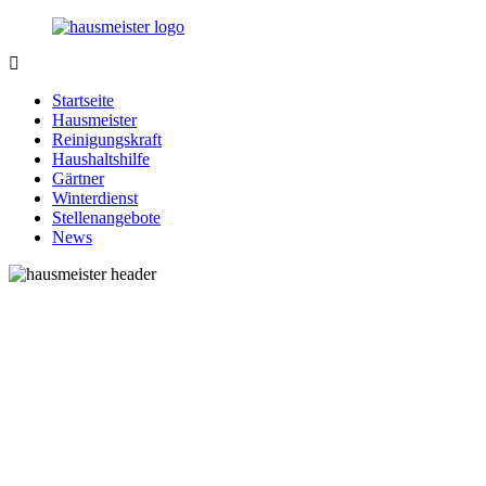
Zurück
zum
Inhalt
1-
Alles
Hausmeister.de
rund
Startseite
um
Hausmeister
Ihren
Reinigungskraft
Haushalt
Haushaltshilfe
Gärtner
Winterdienst
Stellenangebote
News