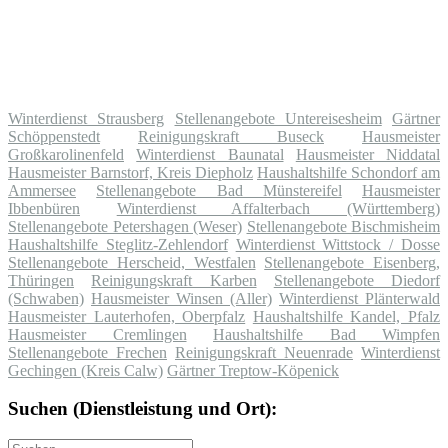
Winterdienst Strausberg
Stellenangebote Untereisesheim
Gärtner
Schöppenstedt
Reinigungskraft Buseck
Hausmeister
Großkarolinenfeld
Winterdienst Baunatal
Hausmeister Niddatal
Hausmeister Barnstorf, Kreis Diepholz
Haushaltshilfe Schondorf am
Ammersee
Stellenangebote Bad Münstereifel
Hausmeister
Ibbenbüren
Winterdienst Affalterbach (Württemberg)
Stellenangebote Petershagen (Weser)
Stellenangebote Bischmisheim
Haushaltshilfe Steglitz-Zehlendorf
Winterdienst Wittstock / Dosse
Stellenangebote Herscheid, Westfalen
Stellenangebote Eisenberg,
Thüringen
Reinigungskraft Karben
Stellenangebote Diedorf
(Schwaben)
Hausmeister Winsen (Aller)
Winterdienst Plänterwald
Hausmeister Lauterhofen, Oberpfalz
Haushaltshilfe Kandel, Pfalz
Hausmeister Cremlingen
Haushaltshilfe Bad Wimpfen
Stellenangebote Frechen
Reinigungskraft Neuenrade
Winterdienst
Gechingen (Kreis Calw)
Gärtner Treptow-Köpenick
Suchen (Dienstleistung und Ort):
Suche