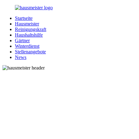
Zurück
zum
Startseite
Inhalt
1-
Alles
Hausmeister
Hausmeister.de
rund
Reinigungskraft
um
Haushaltshilfe
Ihren
Gärtner
Haushalt
Winterdienst
Stellenangebote
News