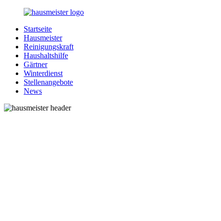
Zurück
zum
Startseite
Inhalt
1-
Alles
Hausmeister
Hausmeister.de
rund
Reinigungskraft
um
Haushaltshilfe
Ihren
Gärtner
Haushalt
Winterdienst
Stellenangebote
News