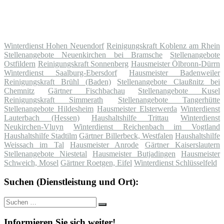
Winterdienst Hohen Neuendorf
Reinigungskraft Koblenz am Rhein
Stellenangebote Neuenkirchen bei Bramsche
Stellenangebote
Ostfildern
Reinigungskraft Sonnenberg
Hausmeister Ölbronn-Dürrn
Winterdienst Saalburg-Ebersdorf
Hausmeister Badenweiler
Reinigungskraft Brühl (Baden)
Stellenangebote Claußnitz bei
Chemnitz
Gärtner Fischbachau
Stellenangebote Kusel
Reinigungskraft Simmerath
Stellenangebote Tangerhütte
Stellenangebote Hildesheim
Hausmeister Elsterwerda
Winterdienst
Lauterbach (Hessen)
Haushaltshilfe Trittau
Winterdienst
Neukirchen-Vluyn
Winterdienst Reichenbach im Vogtland
Haushaltshilfe Stadtilm
Gärtner Billerbeck, Westfalen
Haushaltshilfe
Weissach im Tal
Hausmeister Anrode
Gärtner Kaiserslautern
Stellenangebote Niestetal
Hausmeister Butjadingen
Hausmeister
Schweich, Mosel
Gärtner Roetgen, Eifel
Winterdienst Schlüsselfeld
Suchen (Dienstleistung und Ort):
Suche
Suchen
nach:
Informieren Sie sich weiter!