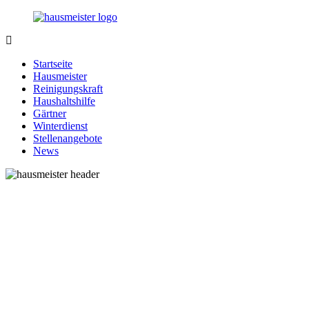
Zurück
zum
Inhalt
1-
Alles
Hausmeister.de
rund
Startseite
um
Hausmeister
Ihren
Reinigungskraft
Haushalt
Haushaltshilfe
Gärtner
Winterdienst
Stellenangebote
News