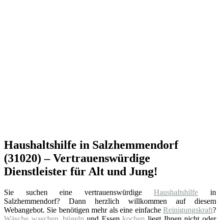
Haushaltshilfe in Salzhemmendorf
(31020) – Vertrauenswürdige
Dienstleister für Alt und Jung!
Sie suchen eine vertrauenswürdige
Haushaltshilfe
in
Salzhemmendorf? Dann herzlich willkommen auf diesem
Webangebot. Sie benötigen mehr als eine einfache
Reinigungskraft
?
Wäsche
waschen
,
bügeln
und Essen
kochen
liegt Ihnen nicht oder