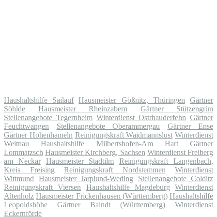
Haushaltshilfe Sailauf
Hausmeister Gößnitz, Thüringen
Gärtner
Söhlde
Hausmeister Rheinzabern
Gärtner Stützengrün
Stellenangebote Tegernheim
Winterdienst Ostrhauderfehn
Gärtner
Feuchtwangen
Stellenangebote Oberammergau
Gärtner Ense
Gärtner Hohenhameln
Reinigungskraft Waidmannslust
Winterdienst
Weitnau
Haushaltshilfe Milbertshofen-Am Hart
Gärtner
Lommatzsch
Hausmeister Kirchberg, Sachsen
Winterdienst Freiberg
am Neckar
Hausmeister Stadtilm
Reinigungskraft Langenbach,
Kreis Freising
Reinigungskraft Nordstemmen
Winterdienst
Wittmund
Hausmeister Jarplund-Weding
Stellenangebote Colditz
Reinigungskraft Viersen
Haushaltshilfe Magdeburg
Winterdienst
Altenholz
Hausmeister Frickenhausen (Württemberg)
Haushaltshilfe
Leopoldshöhe
Gärtner Baindt (Württemberg)
Winterdienst
Eckernförde