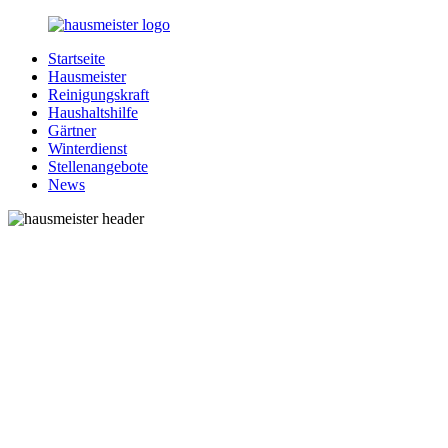
Zurück
zum
Startseite
Inhalt
1-
Alles
Hausmeister
Hausmeister.de
rund
Reinigungskraft
um
Haushaltshilfe
Ihren
Gärtner
Haushalt
Winterdienst
Stellenangebote
News