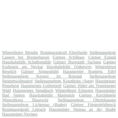
Winterdienst Mendig
Reinigungskraft Elsterheide
Stellenangebote
Langen bei Bremerhaven
Gärtner Schilksee
Gärtner Eulatal
Haushaltshilfe Schalksmühle
Gärtner Burgstädt, Sachsen
Gärtner
Esslingen am Neckar
Haushaltshilfe Ostbevern
Winterdienst
Beselich
Gärtner Sonnenbühl
Hausmeister Roetgen, Eifel
Stellenangebote Kernen im Remstal
Stellenangebote
Steinigtwolmsdorf
Stellenangebote Krautheim (Jagst)
Hausmeister
Pinneberg
Hausmeister Gröbenzell
Gärtner Hilter am Teutoburger
Wald
Hausmeister Spraitbach
Winterdienst Erlangen
Hausmeister
Bad Steben
Haushaltshilfe Marienloh
Gärtner Kirchlinteln
Winterdienst Blasewitz
Stellenangebote Obertshausen
Stellenangebote Lichtenau (Baden)
Gärtner Fürstenfeldbruck
Reinigungskraft Lörrach
Hausmeister Steinau an der Straße
Hausmeister Neviges