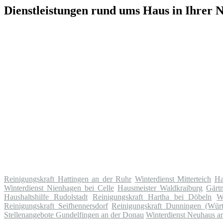
Dienstleistungen rund ums Haus in Ihrer 
Reinigungskraft Hattingen an der Ruhr
Winterdienst Mitterteich
Ha
Winterdienst Nienhagen bei Celle
Hausmeister Waldkraiburg
Gärtn
Haushaltshilfe Rudolstadt
Reinigungskraft Hartha bei Döbeln
W
Reinigungskraft Seifhennersdorf
Reinigungskraft Dunningen (Würt
Stellenangebote Gundelfingen an der Donau
Winterdienst Neuhaus 