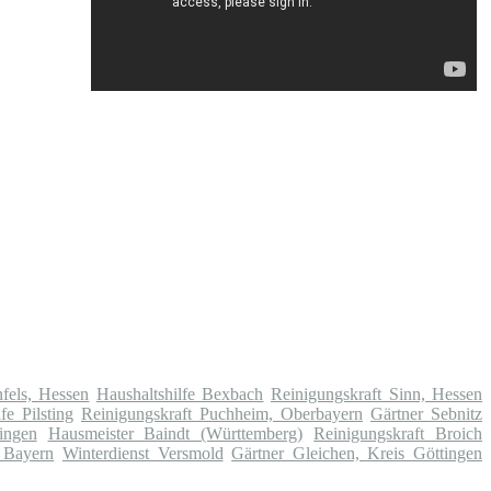
nfels, Hessen
Haushaltshilfe Bexbach
Reinigungskraft Sinn, Hessen
fe Pilsting
Reinigungskraft Puchheim, Oberbayern
Gärtner Sebnitz
ingen
Hausmeister Baindt (Württemberg)
Reinigungskraft Broich
 Bayern
Winterdienst Versmold
Gärtner Gleichen, Kreis Göttingen