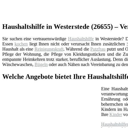
Haushaltshilfe in Westerstede (26655) – Ve
Sie suchen eine vertrauenswürdige
Haushaltshilfe
in Westerstede? D
Essen
kochen
liegt Ihnen nicht oder verursacht Ihnen zusätzlichen
Haushalt als eine
Reinigungskraft
. Während die
Putzfrau
putzt und Ob
Pflege der Wohnung, die Pflege von Kleidungsstücken und die Zu
entspannte Heimkehren trotz starker, beruflicher Auslastung. Denn di
Wäschewaschen,
Bügeln
oder auch Nähen nach Vereinbarung zu den
Welche Angebote bietet Ihre Haushaltshilf
Eine Haushalt
verantwortungs
Ernährung ode
beherrschen s
Kindern im Hau
Ihre
Kinder
von
Haushaltshilfe