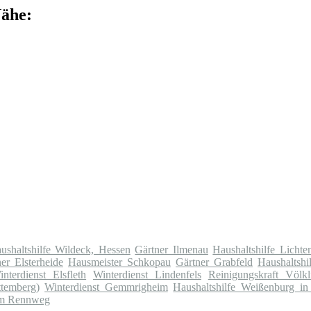
Nähe:
ushaltshilfe Wildeck, Hessen
Gärtner Ilmenau
Haushaltshilfe Lichte
er Elsterheide
Hausmeister Schkopau
Gärtner Grabfeld
Haushaltshil
interdienst Elsfleth
Winterdienst Lindenfels
Reinigungskraft Völkl
temberg)
Winterdienst Gemmrigheim
Haushaltshilfe Weißenburg in
am Rennweg