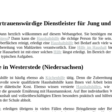
rtrauenswürdige Dienstleister für Jung und 
ann herzlich willkommen auf diesem Webangebot. Sie benötigen meh
Stress
? Dann kann die
Haushaltshilfe
die richtige Person für Sie sein
erflächen reinigt, erledigt eine
Haushaltshilfe
bei Bedarf auch viele we
bereitung von Mahlzeiten verantwortlich. Eine
Hilfe im Haushalt
bie
e Hausarbeit ist mit einer solchen
Hilfe
längst erledigt. Im Bereich der
 typischen Aufgaben.
e in Westerstede (Niedersachsen)
shilfe ist häufig ebenso als
Küchenhilfe
tätig. Denn die Zubereitung
volle sowie qualifizierte Haushaltshilfe kann Ihnen viel Arbeit bei
r diätetische Kost. Ebenso wissen versierte
Haushaltshilfen
, wie 
ie die gesunde Ernährung mit Hausmannskost. Auf Ihre individuellen
shalt und vollzeitbeschäftigten Eltern besonders praktisch und hilfrei
 der Schule abholt.
n
erledigen übrigens in vielen Fällen ebenso Bringdienste oder Be