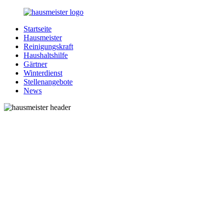
Zurück
zum
Startseite
Inhalt
1-
Alles
Hausmeister
Hausmeister.de
rund
Reinigungskraft
um
Haushaltshilfe
Ihren
Gärtner
Haushalt
Winterdienst
Stellenangebote
News