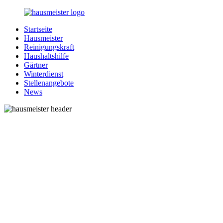
Zurück
zum
Startseite
Inhalt
1-
Alles
Hausmeister
Hausmeister.de
rund
Reinigungskraft
um
Haushaltshilfe
Ihren
Gärtner
Haushalt
Winterdienst
Stellenangebote
News