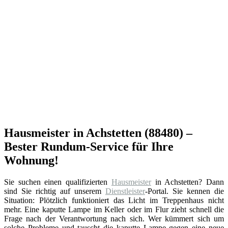
Hausmeister in Achstetten (88480) –
Bester Rundum-Service für Ihre
Wohnung!
Sie suchen einen qualifizierten
Hausmeister
in Achstetten? Dann
sind Sie richtig auf unserem
Dienstleister
-Portal. Sie kennen die
Situation: Plötzlich funktioniert das Licht im Treppenhaus nicht
mehr. Eine kaputte Lampe im Keller oder im Flur zieht schnell die
Frage nach der Verantwortung nach sich. Wer kümmert sich um
solche Probleme und tauscht die kaputte Lampe gegen eine neue