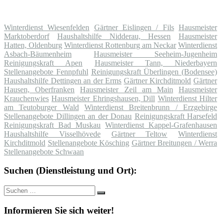
Winterdienst Wiesenfelden
Gärtner Eislingen / Fils
Hausmeister
Marktoberdorf
Haushaltshilfe Nidderau, Hessen
Hausmeister
Hatten, Oldenburg
Winterdienst Rottenburg am Neckar
Winterdienst
Asbach-Bäumenheim
Hausmeister Seeheim-Jugenheim
Reinigungskraft Apen
Hausmeister Tann, Niederbayern
Stellenangebote Fennpfuhl
Reinigungskraft Überlingen (Bodensee)
Haushaltshilfe Dettingen an der Erms
Gärtner Kirchditmold
Gärtner
Hausen, Oberfranken
Hausmeister Zeil am Main
Hausmeister
Krauchenwies
Hausmeister Ehringshausen, Dill
Winterdienst Hilter
am Teutoburger Wald
Winterdienst Breitenbrunn / Erzgebirge
Stellenangebote Dillingen an der Donau
Reinigungskraft Harsefeld
Reinigungskraft Bad Muskau
Winterdienst Kappel-Grafenhausen
Haushaltshilfe Visselhövede
Gärtner Teltow
Winterdienst
Kirchditmold
Stellenangebote Kösching
Gärtner Breitungen / Werra
Stellenangebote Schwaan
Suchen (Dienstleistung und Ort):
Suche
Suchen
nach:
Informieren Sie sich weiter!